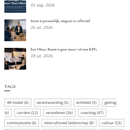
01
aug,
2026
Stress is persoonlijk, omgaan is collectief
26
jul,
2026
Een Obeya Room is geen muur vol met KPI's
18
jul,
2026
TAGS
4R model
(6)
verantwoording
(5)
echtheid
(5)
gedrag
(6)
carrière
(12)
veranderen
(26)
coaching
(47)
communicatie
(6)
intercultureel leiderschap
(8)
cultuur
(15)