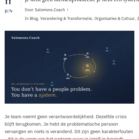
11
Door
Salomons.coach
JUN
In
Blog
,
Verandering & Transformatie
,
Organisaties & Cultuur
,
Z
Je team neemt geen verantwoordelijkheid. Dezelfde crisis
blijft terugkomen. Je hebt de problematische persoon
vervangen en niets is veranderd. Dit zijn geen karakterfouten
- dit is de vorm van het systeem waar je jezelf in bevindt.