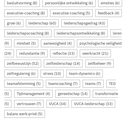
besluitvorming
(8)
persoonlijke ontwikkeling
(6)
emoties
(6)
executive-coaching
(8)
executive coaching
(5)
feedback
(4)
groei
(6)
leiderschap
(60)
leiderschapsgedrag
(43)
leiderschapscoaching
(8)
leiderschapsontwikkeling
(8)
leren
(9)
mindset
(5)
aanwezigheid
(4)
psychologische veiligheid
(24)
redundantie
(9)
reflectie
(33)
veerkracht
(21)
zelfbewustzijn
(52)
zelfleiderschap
(14)
zelfbeheer
(9)
zelfregulering
(6)
stress
(10)
team-dynamics
(6)
teamafstemming
(5)
teamcoaching
(7)
teams
(7)
TED
(5)
Tijdmanagement
(4)
gereedschap
(14)
transformatie
(5)
vertrouwen
(7)
VUCA
(34)
VUCA-leiderschap
(33)
balans werk-privé
(5)