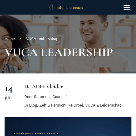
Home
VUCA-leiderschap
VUCA LEADERSHIP
14
De ADHD-leider
Door
Salomons.coach
JUL
In
Blog
,
Zelf & Persoonlijke Groei
,
VUCA & Leiderschap