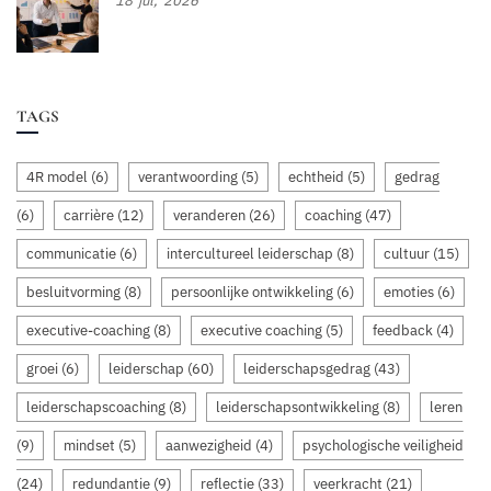
18
jul,
2026
TAGS
4R model
(6)
verantwoording
(5)
echtheid
(5)
gedrag
(6)
carrière
(12)
veranderen
(26)
coaching
(47)
communicatie
(6)
intercultureel leiderschap
(8)
cultuur
(15)
besluitvorming
(8)
persoonlijke ontwikkeling
(6)
emoties
(6)
executive-coaching
(8)
executive coaching
(5)
feedback
(4)
groei
(6)
leiderschap
(60)
leiderschapsgedrag
(43)
leiderschapscoaching
(8)
leiderschapsontwikkeling
(8)
leren
(9)
mindset
(5)
aanwezigheid
(4)
psychologische veiligheid
(24)
redundantie
(9)
reflectie
(33)
veerkracht
(21)