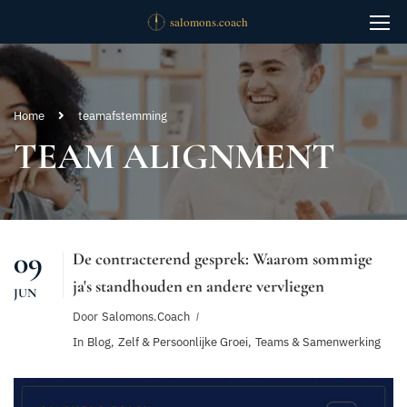
Home
teamafstemming
TEAM ALIGNMENT
09
De contracterend gesprek: Waarom sommige
ja's standhouden en andere vervliegen
JUN
Door
Salomons.coach
In
Blog
,
Zelf & Persoonlijke Groei
,
Teams & Samenwerking