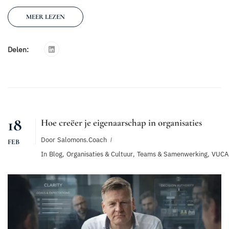
MEER LEZEN
Delen:
18
Hoe creëer je eigenaarschap in organisaties
Door
Salomons.coach
FEB
In
Blog
,
Organisaties & Cultuur
,
Teams & Samenwerking
,
VUCA 