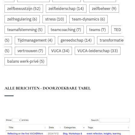
zelfbewustzijn
(52)
zelfleiderschap
(14)
zelfbeheer
(9)
zelfregulering
(6)
stress
(10)
team-dynamics
(6)
teamafstemming
(5)
teamcoaching
(7)
teams
(7)
TED
(5)
Tijdmanagement
(4)
gereedschap
(14)
transformatie
(5)
vertrouwen
(7)
VUCA
(34)
VUCA-leiderschap
(33)
balans werk-privé
(5)
ALLE BERICHTEN - DOORZOEKBARE TABEL