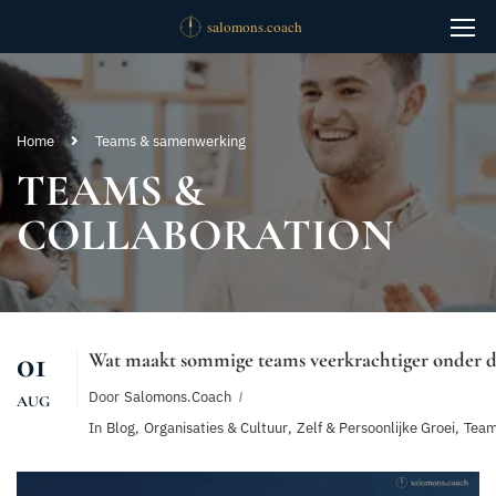
Home
Teams & samenwerking
TEAMS &
COLLABORATION
01
Wat maakt sommige teams veerkrachtiger onder d
Door
Salomons.coach
AUG
In
Blog
,
Organisaties & Cultuur
,
Zelf & Persoonlijke Groei
,
Team