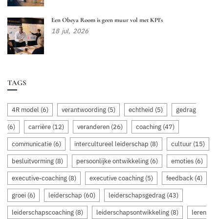
Een Obeya Room is geen muur vol met KPI's
18
jul,
2026
TAGS
4R model
(6)
verantwoording
(5)
echtheid
(5)
gedrag
(6)
carrière
(12)
veranderen
(26)
coaching
(47)
communicatie
(6)
intercultureel leiderschap
(8)
cultuur
(15)
besluitvorming
(8)
persoonlijke ontwikkeling
(6)
emoties
(6)
executive-coaching
(8)
executive coaching
(5)
feedback
(4)
groei
(6)
leiderschap
(60)
leiderschapsgedrag
(43)
leiderschapscoaching
(8)
leiderschapsontwikkeling
(8)
leren