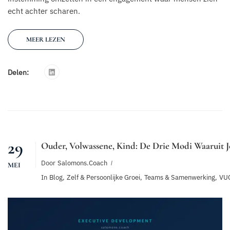
echt achter scharen.
MEER LEZEN
Delen:
29
Ouder, Volwassene, Kind: De Drie Modi Waaruit J
Door
Salomons.coach
MEI
In
Blog
,
Zelf & Persoonlijke Groei
,
Teams & Samenwerking
,
VUC