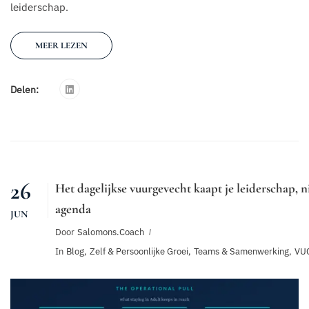
leiderschap.
MEER LEZEN
Delen:
26
Het dagelijkse vuurgevecht kaapt je leiderschap, ni
agenda
JUN
Door
Salomons.coach
In
Blog
,
Zelf & Persoonlijke Groei
,
Teams & Samenwerking
,
VUC