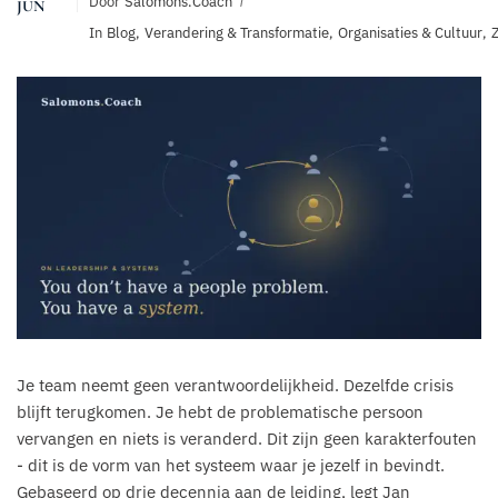
Door
Salomons.coach
JUN
In
Blog
,
Verandering & Transformatie
,
Organisaties & Cultuur
,
Z
Je team neemt geen verantwoordelijkheid. Dezelfde crisis
blijft terugkomen. Je hebt de problematische persoon
vervangen en niets is veranderd. Dit zijn geen karakterfouten
- dit is de vorm van het systeem waar je jezelf in bevindt.
Gebaseerd op drie decennia aan de leiding, legt Jan