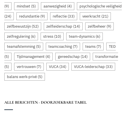
(9)
mindset
(5)
aanwezigheid
(4)
psychologische veiligheid
(24)
redundantie
(9)
reflectie
(33)
veerkracht
(21)
zelfbewustzijn
(52)
zelfleiderschap
(14)
zelfbeheer
(9)
zelfregulering
(6)
stress
(10)
team-dynamics
(6)
teamafstemming
(5)
teamcoaching
(7)
teams
(7)
TED
(5)
Tijdmanagement
(4)
gereedschap
(14)
transformatie
(5)
vertrouwen
(7)
VUCA
(34)
VUCA-leiderschap
(33)
balans werk-privé
(5)
ALLE BERICHTEN - DOORZOEKBARE TABEL