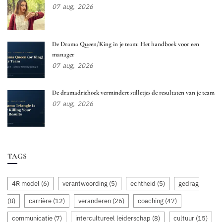
07
aug,
2026
De Drama Queen/King in je team: Het handboek voor een
manager
07
aug,
2026
De dramadriehoek vermindert stilletjes de resultaten van je team
07
aug,
2026
TAGS
4R model
(6)
verantwoording
(5)
echtheid
(5)
gedrag
(8)
carrière
(12)
veranderen
(26)
coaching
(47)
communicatie
(7)
intercultureel leiderschap
(8)
cultuur
(15)