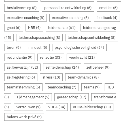
besluitvorming
(8)
persoonlijke ontwikkeling
(6)
emoties
(6)
executive-coaching
(8)
executive coaching
(5)
feedback
(4)
groei
(6)
HBR
(4)
leiderschap
(61)
leiderschapsgedrag
(45)
leiderschapscoaching
(8)
leiderschapsontwikkeling
(8)
leren
(9)
mindset
(5)
psychologische veiligheid
(24)
redundantie
(9)
reflectie
(33)
veerkracht
(21)
zelfbewustzijn
(52)
zelfleiderschap
(14)
zelfbeheer
(9)
zelfregulering
(6)
stress
(10)
team-dynamics
(8)
teamafstemming
(5)
teamcoaching
(7)
teams
(7)
TED
(5)
Tijdmanagement
(5)
gereedschap
(17)
transformatie
(5)
vertrouwen
(7)
VUCA
(34)
VUCA-leiderschap
(33)
balans werk-privé
(5)