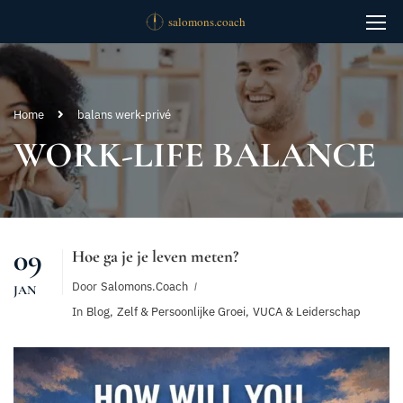
Home
balans werk-privé
WORK-LIFE BALANCE
09
Hoe ga je je leven meten?
Door
Salomons.coach
JAN
In
Blog
,
Zelf & Persoonlijke Groei
,
VUCA & Leiderschap