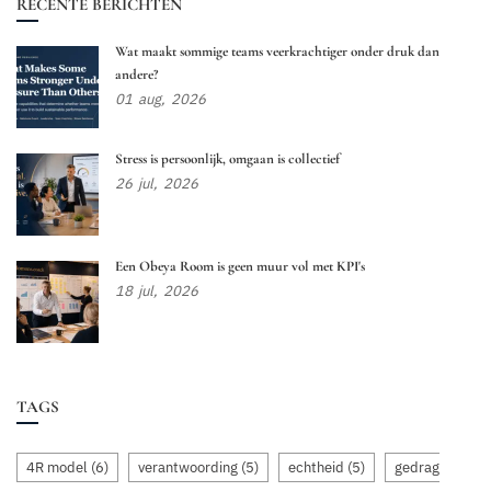
RECENTE BERICHTEN
Wat maakt sommige teams veerkrachtiger onder druk dan
andere?
01
aug,
2026
Stress is persoonlijk, omgaan is collectief
26
jul,
2026
Een Obeya Room is geen muur vol met KPI's
18
jul,
2026
TAGS
4R model
(6)
verantwoording
(5)
echtheid
(5)
gedrag