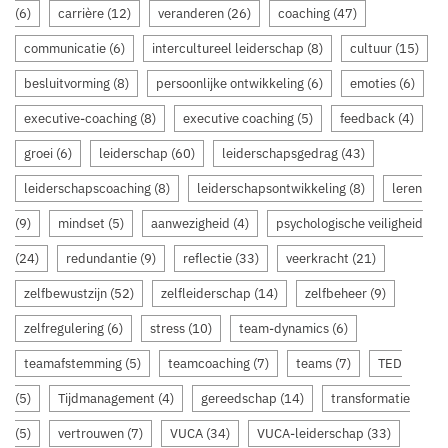
(6)
carrière
(12)
veranderen
(26)
coaching
(47)
communicatie
(6)
intercultureel leiderschap
(8)
cultuur
(15)
besluitvorming
(8)
persoonlijke ontwikkeling
(6)
emoties
(6)
executive-coaching
(8)
executive coaching
(5)
feedback
(4)
groei
(6)
leiderschap
(60)
leiderschapsgedrag
(43)
leiderschapscoaching
(8)
leiderschapsontwikkeling
(8)
leren
(9)
mindset
(5)
aanwezigheid
(4)
psychologische veiligheid
(24)
redundantie
(9)
reflectie
(33)
veerkracht
(21)
zelfbewustzijn
(52)
zelfleiderschap
(14)
zelfbeheer
(9)
zelfregulering
(6)
stress
(10)
team-dynamics
(6)
teamafstemming
(5)
teamcoaching
(7)
teams
(7)
TED
(5)
Tijdmanagement
(4)
gereedschap
(14)
transformatie
(5)
vertrouwen
(7)
VUCA
(34)
VUCA-leiderschap
(33)