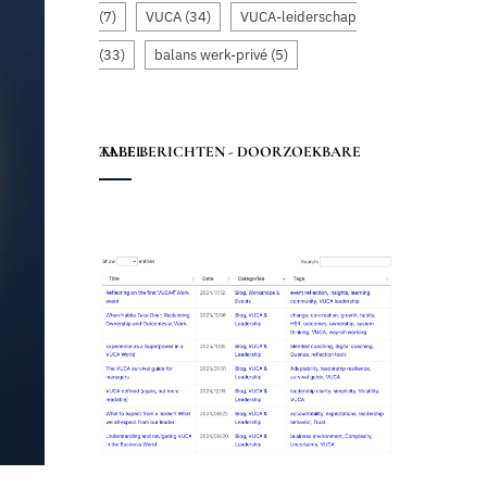
(7)
VUCA
(34)
VUCA-leiderschap
(33)
balans werk-privé
(5)
ALLE BERICHTEN - DOORZOEKBARE TABEL