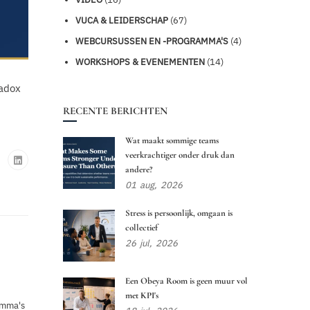
VUCA & LEIDERSCHAP
(67)
WEBCURSUSSEN EN -PROGRAMMA'S
(4)
WORKSHOPS & EVENEMENTEN
(14)
radox
RECENTE BERICHTEN
Wat maakt sommige teams
veerkrachtiger onder druk dan
andere?
01
aug,
2026
Stress is persoonlijk, omgaan is
collectief
26
jul,
2026
Een Obeya Room is geen muur vol
met KPI's
amma's