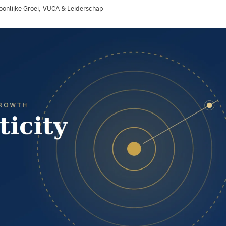
oonlijke Groei
,
VUCA & Leiderschap