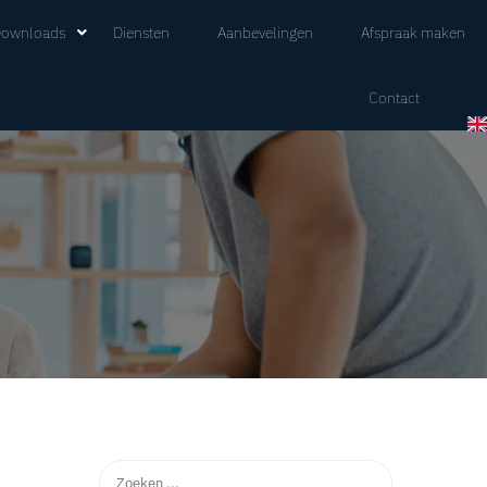
ownloads
Diensten
Aanbevelingen
Afspraak maken
Contact