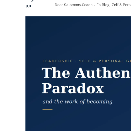
Door
Salomons.coach
In
Blog
,
Zelf & Pers
JUL