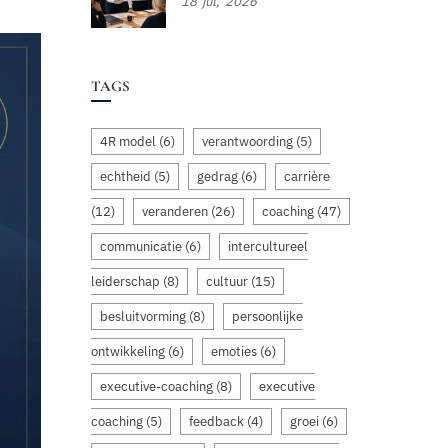
18
jul,
2026
TAGS
4R model
(6)
verantwoording
(5)
echtheid
(5)
gedrag
(6)
carrière
(12)
veranderen
(26)
coaching
(47)
communicatie
(6)
intercultureel
leiderschap
(8)
cultuur
(15)
besluitvorming
(8)
persoonlijke
ontwikkeling
(6)
emoties
(6)
executive-coaching
(8)
executive
coaching
(5)
feedback
(4)
groei
(6)