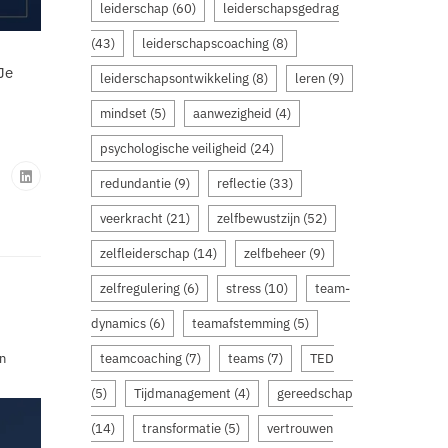
leiderschap
(60)
leiderschapsgedrag
(43)
leiderschapscoaching
(8)
Je
leiderschapsontwikkeling
(8)
leren
(9)
mindset
(5)
aanwezigheid
(4)
psychologische veiligheid
(24)
redundantie
(9)
reflectie
(33)
veerkracht
(21)
zelfbewustzijn
(52)
zelfleiderschap
(14)
zelfbeheer
(9)
zelfregulering
(6)
stress
(10)
team-
dynamics
(6)
teamafstemming
(5)
teamcoaching
(7)
teams
(7)
TED
n
(5)
Tijdmanagement
(4)
gereedschap
(14)
transformatie
(5)
vertrouwen