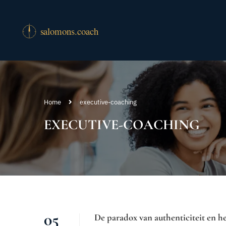
Home
executive-coaching
EXECUTIVE-COACHING
05
De paradox van authenticiteit en h