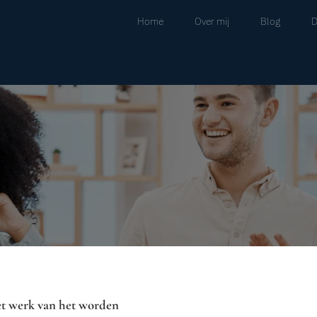
Home
Over mij
Blog
D
et werk van het worden