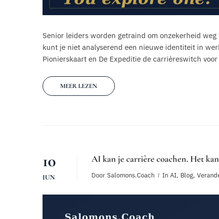
Senior leiders worden getraind om onzekerheid weg t
kunt je niet analyserend een nieuwe identiteit in wer
Pionierskaart en De Expeditie de carrièreswitch voo
MEER LEZEN
10
AI kan je carrière coachen. Het kan
Door
Salomons.coach
In
AI
,
Blog
,
Verande
JUN