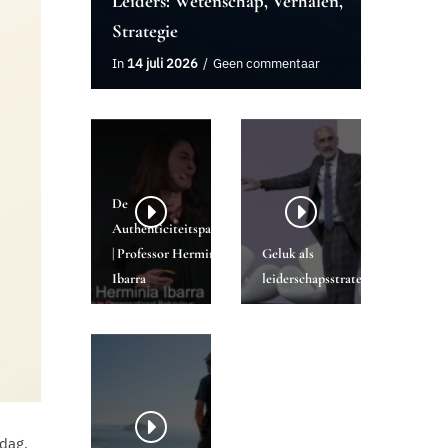
Leiders: Wetenschap, Verhalen,
Strategie
In
14 juli 2026
Geen commentaar
De
Authenticiteitsparadox
| Professor Herminia
Geluk als
Ibarra
leiderschapsstrategie
dag.