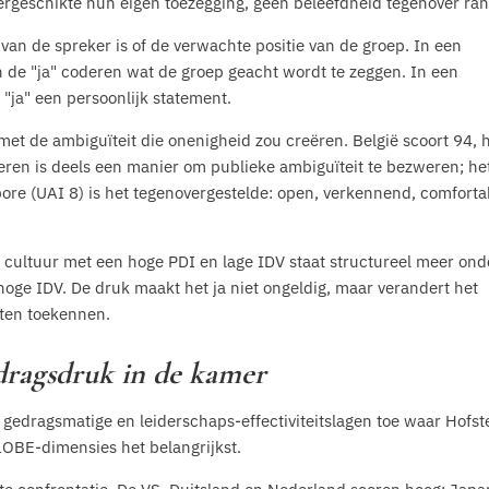
rgeschikte hun eigen toezegging, geen beleefdheid tegenover ran
 van de spreker is of de verwachte positie van de groep. In een
an de "ja" coderen wat de groep geacht wordt te zeggen. In een
 "ja" een persoonlijk statement.
et de ambiguïteit die onenigheid zou creëren. België scoort 94, 
deren is deels een manier om publieke ambiguïteit te bezweren; he
apore (UAI 8) is het tegenovergestelde: open, verkennend, comforta
n cultuur met een hoge PDI en lage IDV staat structureel meer ond
hoge IDV. De druk maakt het ja niet ongeldig, maar verandert het
eten toekennen.
dragsdruk in de kamer
gedragsmatige en leiderschaps-effectiviteitslagen toe waar Hofst
GLOBE-dimensies het belangrijkst.