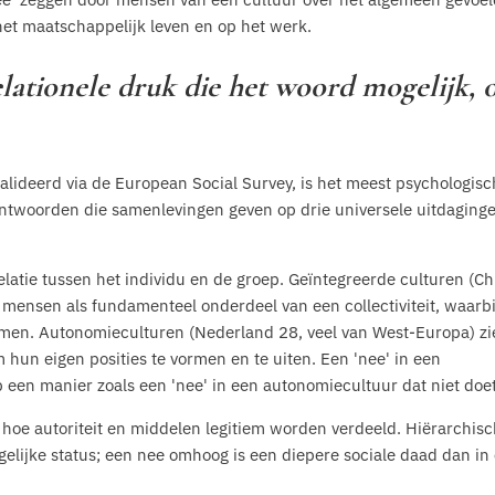
 het maatschappelijk leven en op het werk.
elationele druk die het woord mogelijk, 
alideerd via de European Social Survey, is het meest psychologisc
e antwoorden die samenlevingen geven op drie universele uitdaging
elatie tussen het individu en de groep. Geïntegreerde culturen (Ch
n mensen als fundamenteel onderdeel van een collectiviteit, waarbi
tromen. Autonomieculturen (Nederland 28, veel van West-Europa) z
hun eigen posities te vormen en te uiten. Een 'nee' in een
p een manier zoals een 'nee' in een autonomiecultuur dat niet doet
hoe autoriteit en middelen legitiem worden verdeeld. Hiërarchis
gelijke status; een nee omhoog is een diepere sociale daad dan in