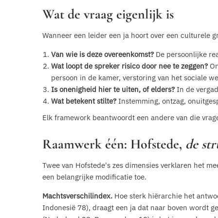
Wat de vraag eigenlijk is
Wanneer een leider een ja hoort over een culturele gren
Van wie is deze overeenkomst?
De persoonlijke rea
Wat loopt de spreker risico door nee te zeggen?
One
persoon in de kamer, verstoring van het sociale we
Is onenigheid hier te uiten, of elders?
In de vergade
Wat betekent stilte?
Instemming, ontzag, onuitges
Elk framework beantwoordt een andere van die vrage
Raamwerk één: Hofstede,
de st
Twee van Hofstede's zes dimensies verklaren het mee
een belangrijke modificatie toe.
Machtsverschilindex.
Hoe sterk hiërarchie het antwoo
Indonesië 78), draagt een ja dat naar boven wordt g