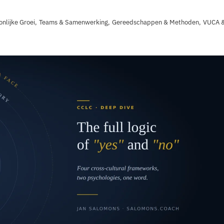
onlijke Groei
,
Teams & Samenwerking
,
Gereedschappen & Methoden
,
VUCA &