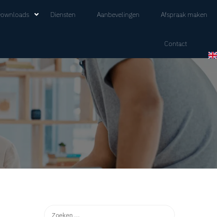
ownloads
Diensten
Aanbevelingen
Afspraak maken
Contact