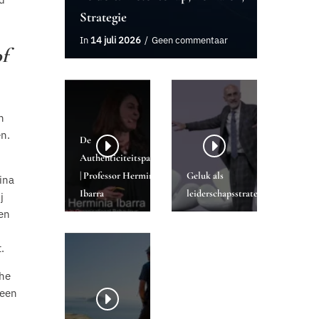
Strategie
In
14 juli 2026
Geen commentaar
of
h
en.
De
Authenticiteitsparadox
| Professor Herminia
Geluk als
ina
Ibarra
leiderschapsstrategie
j
ien
.
che
 een