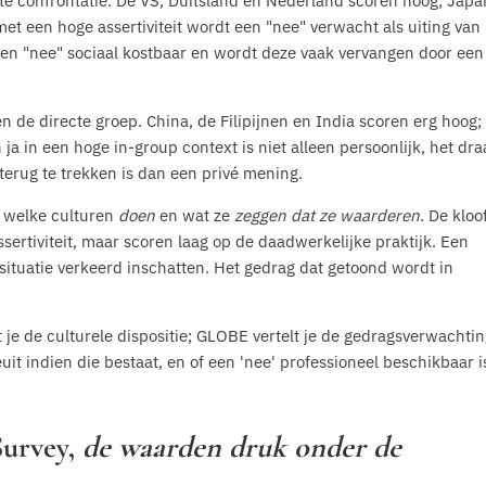
te confrontatie. De VS, Duitsland en Nederland scoren hoog; Japa
t een hoge assertiviteit wordt een "nee" verwacht als uiting van
s een "nee" sociaal kostbaar en wordt deze vaak vervangen door een
en de directe groep. China, de Filipijnen en India scoren erg hoog;
 in een hoge in-group context is niet alleen persoonlijk, het dra
terug te trekken is dan een privé mening.
 welke culturen
doen
en wat ze
zeggen dat ze waarderen
. De kloof
sertiviteit, maar scoren laag op de daadwerkelijke praktijk. Een
 situatie verkeerd inschatten. Het gedrag dat getoond wordt in
 je de culturele dispositie; GLOBE vertelt je de gedragsverwachtin
t indien die bestaat, en of een 'nee' professioneel beschikbaar i
Survey,
de waarden druk onder de