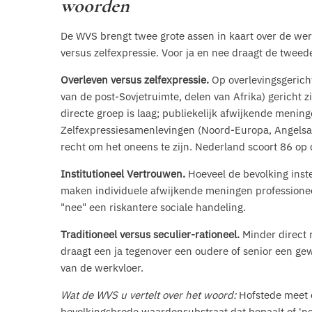
woorden
De WVS brengt twee grote assen in kaart over de werel
versus zelfexpressie. Voor ja en nee draagt de tweed
Overleven versus zelfexpressie.
Op overlevingsgericht
van de post-Sovjetruimte, delen van Afrika) gericht z
directe groep is laag; publiekelijk afwijkende mening
Zelfexpressiesamenlevingen (Noord-Europa, Angelsak
recht om het oneens te zijn. Nederland scoort 86 op 
Institutioneel Vertrouwen.
Hoeveel de bevolking inst
maken individuele afwijkende meningen professione
"nee" een riskantere sociale handeling.
Traditioneel versus seculier-rationeel.
Minder direct 
draagt een ja tegenover een oudere of senior een ge
van de werkvloer.
Wat de WVS u vertelt over het woord:
Hofstede meet c
bevolkingsbrede waardensubstraat dat bepaalt of 'n