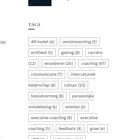
TAGS
4R model
(6)
verantwoording
(5)
ior
echtheid
(5)
gedrag
(8)
carrière
(12)
veranderen
(26)
coaching
(47)
communicatie
(7)
intercultureel
leiderschap
(8)
cultuur
(15)
besluitvorming
(8)
persoonlijke
ontwikkeling
(6)
emoties
(6)
executive-coaching
(8)
executive
coaching
(5)
feedback
(4)
groei
(6)