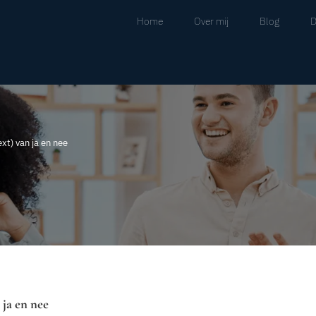
Home
Over mij
Blog
D
xt) van ja en nee
 ja en nee