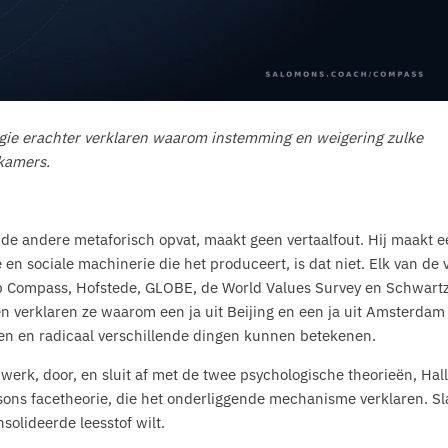
gie erachter verklaren waarom instemming en weigering zulke
 kamers.
 in de andere metaforisch opvat, maakt geen vertaalfout. Hij maakt 
e en sociale machinerie die het produceert, is dat niet. Elk van de 
p Compass, Hofstede, GLOBE, de World Values Survey en Schwartz
n verklaren ze waarom een ja uit Beijing en een ja uit Amsterdam 
n en radicaal verschillende dingen kunnen betekenen.
werk, door, en sluit af met de twee psychologische theorieën, Hal
ons facetheorie, die het onderliggende mechanisme verklaren. Sl
solideerde leesstof wilt.