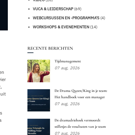
VUCA & LEIDERSCHAP
(69)
WEBCURSUSSEN EN -PROGRAMMA'S
(4)
WORKSHOPS & EVENEMENTEN
(14)
RECENTE BERICHTEN
Tijdmanagement
07
aug,
2026
een
vier
,
De Drama Queen/King in je team:
uit
Het handboek voor een manager
07
aug,
2026
ls
a
De dramadriehoek vermoordt
stilletjes de resultaten van je team
07
aug,
2026