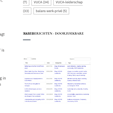
n,
(7)
VUCA
(34)
VUCA-leiderschap
(33)
balans werk-privé
(5)
ALLE BERICHTEN - DOORZOEKBARE TABEL
agt
 is
g in
s