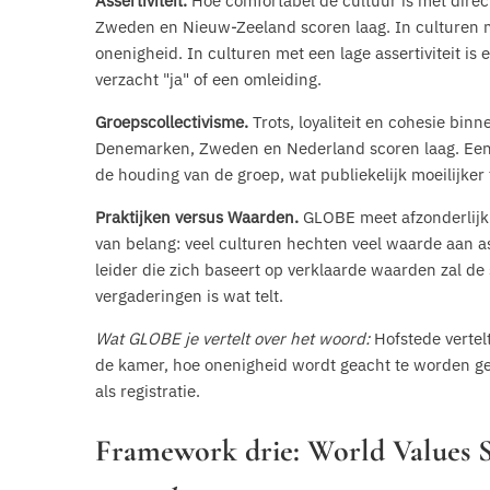
Assertiviteit.
Hoe comfortabel de cultuur is met direc
Zweden en Nieuw-Zeeland scoren laag. In culturen me
onenigheid. In culturen met een lage assertiviteit i
verzacht "ja" of een omleiding.
Groepscollectivisme.
Trots, loyaliteit en cohesie binn
Denemarken, Zweden en Nederland scoren laag. Een ja
de houding van de groep, wat publiekelijk moeilijker 
Praktijken versus Waarden.
GLOBE meet afzonderlijk
van belang: veel culturen hechten veel waarde aan as
leider die zich baseert op verklaarde waarden zal de
vergaderingen is wat telt.
Wat GLOBE je vertelt over het woord:
Hofstede vertelt
de kamer, hoe onenigheid wordt geacht te worden geui
als registratie.
Framework drie: World Values 