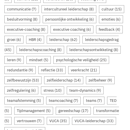
communicatie
(7)
intercultureel leiderschap
(8)
cultuur
(15)
besluitvorming
(8)
persoonlijke ontwikkeling
(6)
emoties
(6)
executive-coaching
(8)
executive coaching
(6)
feedback
(4)
groei
(6)
HBR
(4)
leiderschap
(62)
leiderschapsgedrag
(45)
leiderschapscoaching
(8)
leiderschapsontwikkeling
(8)
leren
(9)
mindset
(5)
psychologische veiligheid
(25)
redundantie
(9)
reflectie
(33)
veerkracht
(21)
zelfbewustzijn
(53)
zelfleiderschap
(14)
zelfbeheer
(9)
zelfregulering
(6)
stress
(10)
team-dynamics
(9)
teamafstemming
(5)
teamcoaching
(7)
teams
(7)
TED
(5)
Tijdmanagement
(5)
gereedschap
(17)
transformatie
(5)
vertrouwen
(7)
VUCA
(35)
VUCA-leiderschap
(33)