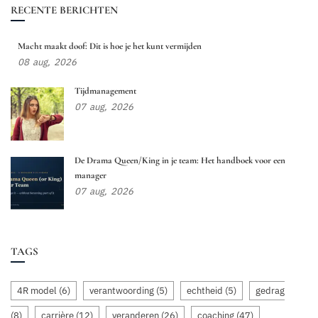
RECENTE BERICHTEN
Macht maakt doof: Dit is hoe je het kunt vermijden
08
aug,
2026
Tijdmanagement
07
aug,
2026
De Drama Queen/King in je team: Het handboek voor een
manager
07
aug,
2026
TAGS
4R model
(6)
verantwoording
(5)
echtheid
(5)
gedrag
(8)
carrière
(12)
veranderen
(26)
coaching
(47)