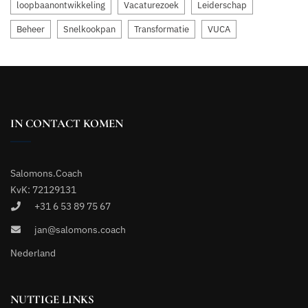
loopbaanontwikkeling
Vacaturezoek
Leiderschap
Beheer
Snelkookpan
Transformatie
VUCA
IN CONTACT KOMEN
Salomons.Coach
KvK: 72129131
+31 6 53 89 75 67
jan@salomons.coach
Nederland
NUTTIGE LINKS