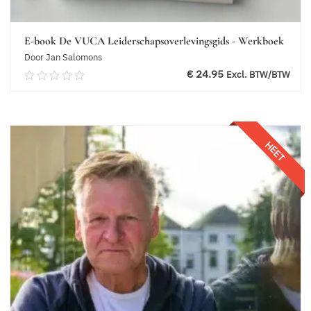
E-book De VUCA Leiderschapsoverlevingsgids - Werkboek
Door Jan Salomons
€
24.95
Excl. BTW/BTW
0.00
van
5
Toevoegen aan winkelwagen
HEET