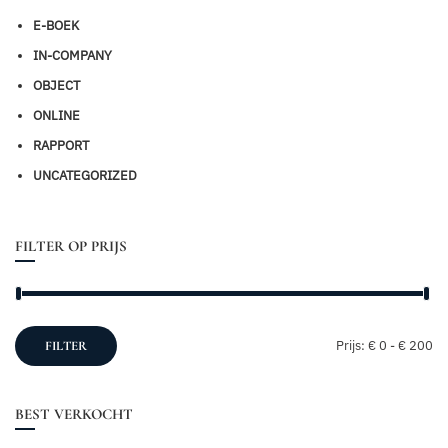
E-BOEK
IN-COMPANY
OBJECT
ONLINE
RAPPORT
UNCATEGORIZED
FILTER OP PRIJS
Mi
Ma
Prijs:
€ 0
-
€ 200
FILTER
pri
pri
BEST VERKOCHT