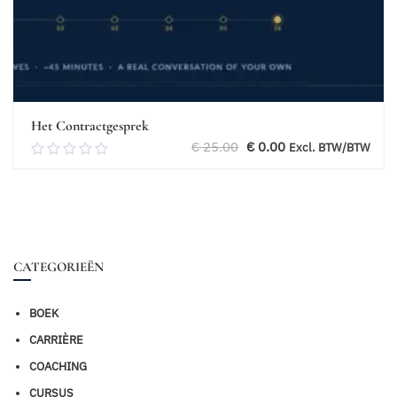
Het Contractgesprek
Oorspronkelijke
Huidige
€
25.00
€
0.00
Excl. BTW/BTW
0.00
prijs
prijs
van
was:
is:
5
€ 25.00.
€ 0.00.
Toevoegen aan winkelwagen
CATEGORIEËN
BOEK
CARRIÈRE
COACHING
CURSUS