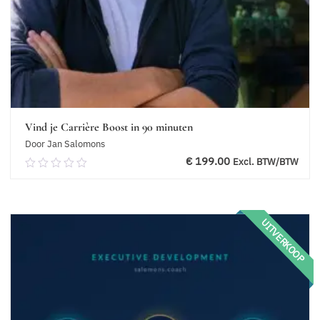
Vind je Carrière Boost in 90 minuten
Door Jan Salomons
€
199.00
Excl. BTW/BTW
0.00
van
5
Toevoegen aan winkelwagen
UITVERKOOP