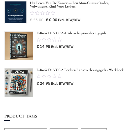
Het Lezen Van De Kamer — Een Mini-Cursus Ouder,
Volwassene, Kind Voor Leiders
0.00
Oorspronkelijke
Huidige
€
25.00
€
0.00
Excl. BTW/BTW
van
prijs
prijs
was:
is:
5
€ 25.00.
€ 0.00.
E-Book De VUCA-Leiderschapsoverlevingsgids
0.00
€
14.95
Excl. BTW/BTW
van
5
E-Book De VUCA Leiderschapsoverlevingsgids - Werkboek
0.00
€
24.95
Excl. BTW/BTW
van
5
PRODUCT TAGS