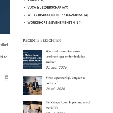
VUCA & LEIDERSCHAP
(67)
WEBCURSUSSEN EN -PROGRAMMA'S
(4)
WORKSHOPS & EVENEMENTEN
(14)
RECENTE BERICHTEN
tikel
Wat maakt sommige teams
id te
veerkrachtiger onder druk dan
andere?
01
aug,
2026
Stress is persoonlijk, omgaan is
collectief
26
jul,
2026
Een Obeya Room is geen muur vol
met KPI's