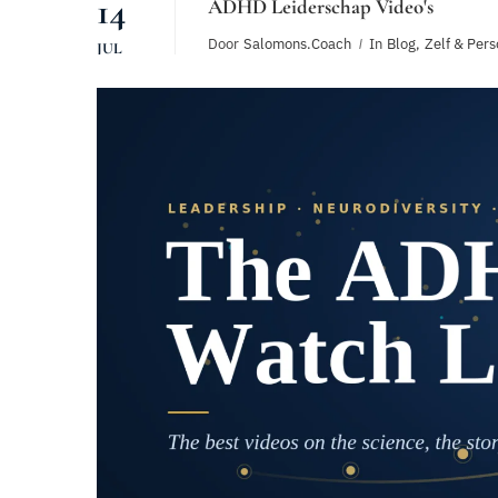
14
ADHD Leiderschap Video's
Door
Salomons.coach
In
Blog
,
Zelf & Pers
JUL