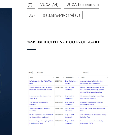
(7)
VUCA
(34)
VUCA-leiderschap
(33)
balans werk-privé
(5)
ALLE BERICHTEN - DOORZOEKBARE TABEL