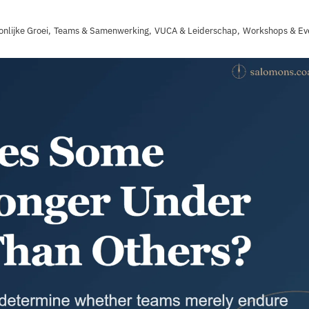
onlijke Groei
,
Teams & Samenwerking
,
VUCA & Leiderschap
,
Workshops & E