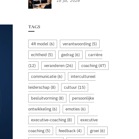
18
jul,
2026
TAGS
4R model
(6)
verantwoording
(5)
echtheid
(5)
gedrag
(6)
carrière
(12)
veranderen
(26)
coaching
(47)
communicatie
(6)
intercultureel
leiderschap
(8)
cultuur
(15)
besluitvorming
(8)
persoonlijke
ontwikkeling
(6)
emoties
(6)
executive-coaching
(8)
executive
coaching
(5)
feedback
(4)
groei
(6)