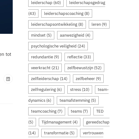
leiderschap
(60)
leiderschapsgedrag
(43)
leiderschapscoaching
(8)
leiderschapsontwikkeling
(8)
leren
(9)
mindset
(5)
aanwezigheid
(4)
psychologische veiligheid
(24)
en tot
redundantie
(9)
reflectie
(33)
veerkracht
(21)
zelfbewustzijn
(52)
zelfleiderschap
(14)
zelfbeheer
(9)
zelfregulering
(6)
stress
(10)
team-
dynamics
(6)
teamafstemming
(5)
teamcoaching
(7)
teams
(7)
TED
(5)
Tijdmanagement
(4)
gereedschap
(14)
transformatie
(5)
vertrouwen