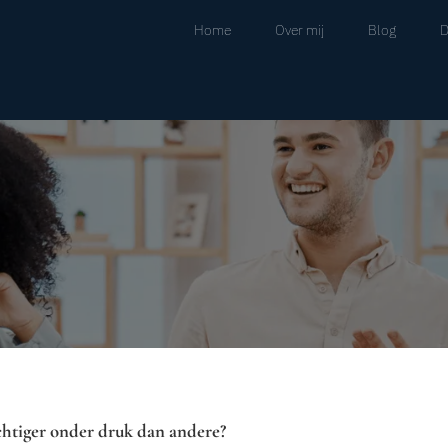
Home
Over mij
Blog
D
htiger onder druk dan andere?