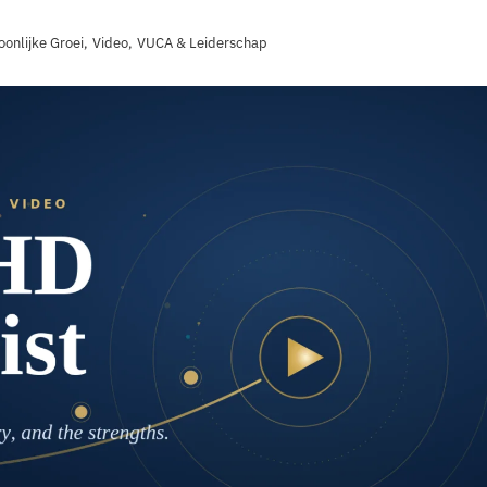
oonlijke Groei
,
Video
,
VUCA & Leiderschap