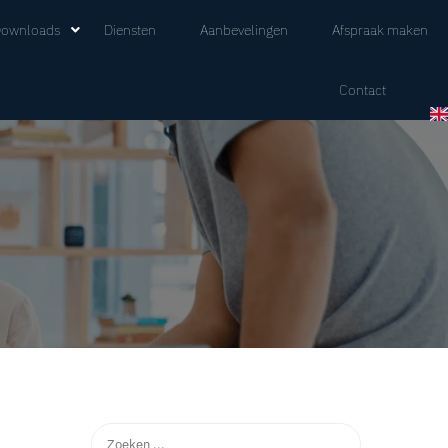
ownloads
Diensten
Aanbevelingen
Afspraak maken
Contact