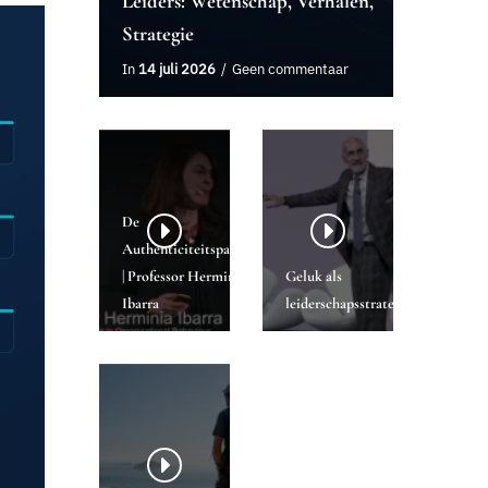
Leiders: Wetenschap, Verhalen,
Strategie
In
14 juli 2026
Geen commentaar
De
Authenticiteitsparadox
| Professor Herminia
Geluk als
Ibarra
leiderschapsstrategie