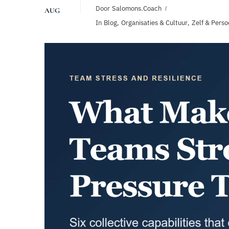
Door
Salomons.coach
AUG
In
Blog
,
Organisaties & Cultuur
,
Zelf & Perso