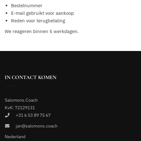
Bestelnummer
E-mail gebruikt voor aankoop
Reden voor terugbetaling
We reageren binnen 5 werkdagen.
IN CONTACT KOMEN
Salomons.Coach
KvK: 72129131
+31 6 53 89 75 67
jan@salomons.coach
Nederland