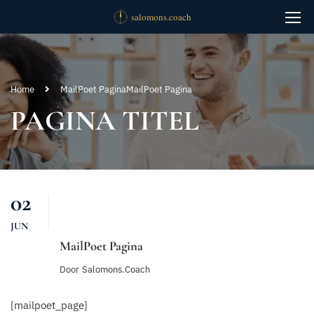
Home
MailPoet Pagina
MailPoet Pagina
PAGINA TITEL
02
JUN
MailPoet Pagina
Door
Salomons.coach
[mailpoet_page]