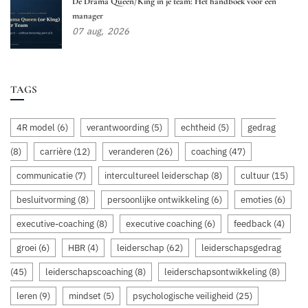
De Drama Queen/King in je team: Het handboek voor een
manager
07
aug,
2026
TAGS
4R model
(6)
verantwoording
(5)
echtheid
(5)
gedrag
(8)
carrière
(12)
veranderen
(26)
coaching
(47)
communicatie
(7)
intercultureel leiderschap
(8)
cultuur
(15)
besluitvorming
(8)
persoonlijke ontwikkeling
(6)
emoties
(6)
executive-coaching
(8)
executive coaching
(6)
feedback
(4)
groei
(6)
HBR
(4)
leiderschap
(62)
leiderschapsgedrag
(45)
leiderschapscoaching
(8)
leiderschapsontwikkeling
(8)
leren
(9)
mindset
(5)
psychologische veiligheid
(25)