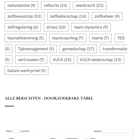
redundantie
(9)
reflectie
(33)
veerkracht
(21)
zelfbewustzijn
(53)
zelfleiderschap
(14)
zelfbeheer
(9)
zelfregulering
(6)
stress
(10)
team-dynamics
(9)
teamafstemming
(5)
teamcoaching
(7)
teams
(7)
TED
(5)
Tijdmanagement
(5)
gereedschap
(17)
transformatie
(5)
vertrouwen
(7)
VUCA
(35)
VUCA-leiderschap
(33)
balans werk-privé
(5)
ALLE BERICHTEN - DOORZOEKBARE TABEL