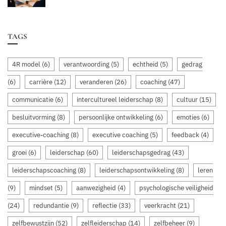
TAGS
4R model
(6)
verantwoording
(5)
echtheid
(5)
gedrag
(6)
carrière
(12)
veranderen
(26)
coaching
(47)
communicatie
(6)
intercultureel leiderschap
(8)
cultuur
(15)
besluitvorming
(8)
persoonlijke ontwikkeling
(6)
emoties
(6)
executive-coaching
(8)
executive coaching
(5)
feedback
(4)
groei
(6)
leiderschap
(60)
leiderschapsgedrag
(43)
leiderschapscoaching
(8)
leiderschapsontwikkeling
(8)
leren
(9)
mindset
(5)
aanwezigheid
(4)
psychologische veiligheid
(24)
redundantie
(9)
reflectie
(33)
veerkracht
(21)
zelfbewustzijn
(52)
zelfleiderschap
(14)
zelfbeheer
(9)