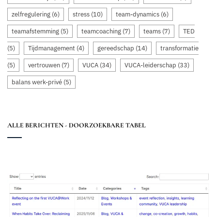
zelfregulering
(6)
stress
(10)
team-dynamics
(6)
teamafstemming
(5)
teamcoaching
(7)
teams
(7)
TED
(5)
Tijdmanagement
(4)
gereedschap
(14)
transformatie
(5)
vertrouwen
(7)
VUCA
(34)
VUCA-leiderschap
(33)
balans werk-privé
(5)
ALLE BERICHTEN - DOORZOEKBARE TABEL