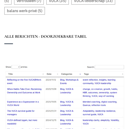
(5)
vertrouwen
(7)
VUCA
(35)
VUCA-leiderschap
(33)
balans werk-privé
(5)
ALLE BERICHTEN - DOORZOEKBARE TABEL