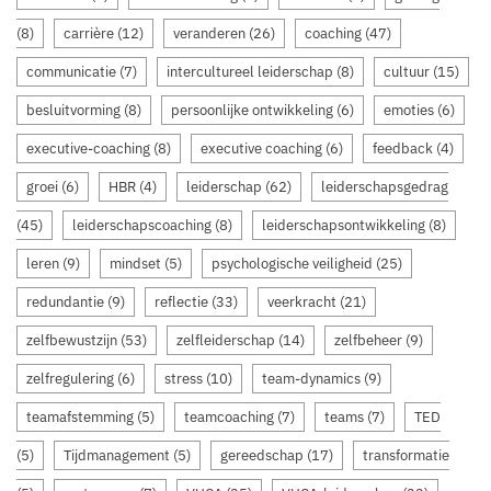
(8)
carrière
(12)
veranderen
(26)
coaching
(47)
communicatie
(7)
intercultureel leiderschap
(8)
cultuur
(15)
besluitvorming
(8)
persoonlijke ontwikkeling
(6)
emoties
(6)
executive-coaching
(8)
executive coaching
(6)
feedback
(4)
groei
(6)
HBR
(4)
leiderschap
(62)
leiderschapsgedrag
(45)
leiderschapscoaching
(8)
leiderschapsontwikkeling
(8)
leren
(9)
mindset
(5)
psychologische veiligheid
(25)
redundantie
(9)
reflectie
(33)
veerkracht
(21)
zelfbewustzijn
(53)
zelfleiderschap
(14)
zelfbeheer
(9)
zelfregulering
(6)
stress
(10)
team-dynamics
(9)
teamafstemming
(5)
teamcoaching
(7)
teams
(7)
TED
(5)
Tijdmanagement
(5)
gereedschap
(17)
transformatie