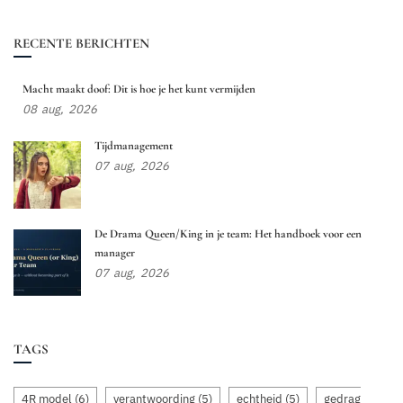
RECENTE BERICHTEN
Macht maakt doof: Dit is hoe je het kunt vermijden
08
aug,
2026
Tijdmanagement
07
aug,
2026
De Drama Queen/King in je team: Het handboek voor een
manager
07
aug,
2026
TAGS
4R model
(6)
verantwoording
(5)
echtheid
(5)
gedrag