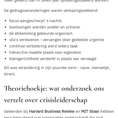
meer geleerd dan in zeven jaar systeemgebaseerd werken.
De gedragsveranderingen waren verbazingwekkend:
focus aangescherpt 's nachts
beslissingen werden sneller en schoner
de afstemming gebeurde organisch
silo's verdwenen - vervangen door gedeelde urgentie
continue verbetering werd ieders taak
hiërarchie maakte plaats voor eigendom
klantgerichtheid versterkt in plaats van vervaagd
Dit was verandering in zijn puurste vorm - rauw, menselijk,
direct.
Theoriehoekje: wat onderzoek ons
vertelt over crisisleiderschap
Geleerden bij
Harvard Business Review
en
MIT Sloan
hebben
lang bestudeerd wat organisaties onderscheidt die zich