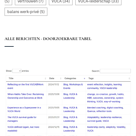
(5)
vertrouwen
(7)
VUCA
(34)
VUCA-leiderschap
(33)
balans werk-privé
(5)
ALLE BERICHTEN - DOORZOEKBARE TABEL