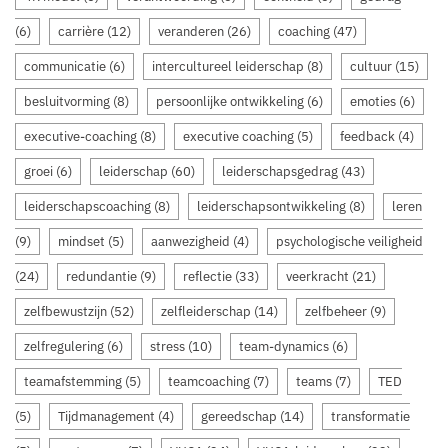
(6)
carrière
(12)
veranderen
(26)
coaching
(47)
communicatie
(6)
intercultureel leiderschap
(8)
cultuur
(15)
besluitvorming
(8)
persoonlijke ontwikkeling
(6)
emoties
(6)
executive-coaching
(8)
executive coaching
(5)
feedback
(4)
groei
(6)
leiderschap
(60)
leiderschapsgedrag
(43)
leiderschapscoaching
(8)
leiderschapsontwikkeling
(8)
leren
(9)
mindset
(5)
aanwezigheid
(4)
psychologische veiligheid
(24)
redundantie
(9)
reflectie
(33)
veerkracht
(21)
zelfbewustzijn
(52)
zelfleiderschap
(14)
zelfbeheer
(9)
zelfregulering
(6)
stress
(10)
team-dynamics
(6)
teamafstemming
(5)
teamcoaching
(7)
teams
(7)
TED
(5)
Tijdmanagement
(4)
gereedschap
(14)
transformatie