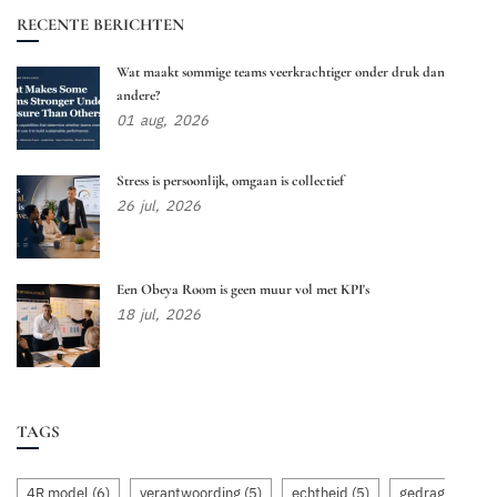
RECENTE BERICHTEN
Wat maakt sommige teams veerkrachtiger onder druk dan
andere?
01
aug,
2026
Stress is persoonlijk, omgaan is collectief
26
jul,
2026
Een Obeya Room is geen muur vol met KPI's
18
jul,
2026
TAGS
4R model
(6)
verantwoording
(5)
echtheid
(5)
gedrag