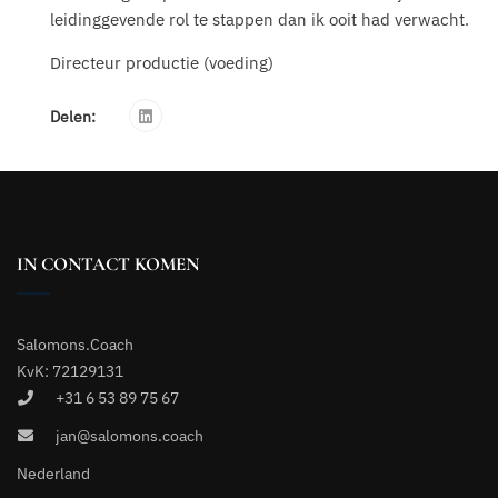
leidinggevende rol te stappen dan ik ooit had verwacht.
Directeur productie (voeding)
Delen:
IN CONTACT KOMEN
Salomons.Coach
KvK: 72129131
+31 6 53 89 75 67
jan@salomons.coach
Nederland