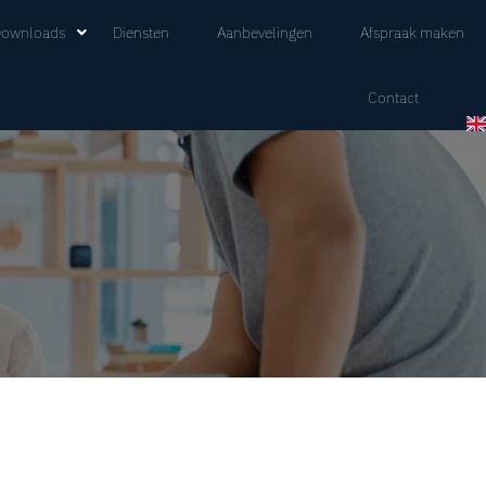
ownloads
Diensten
Aanbevelingen
Afspraak maken
Contact