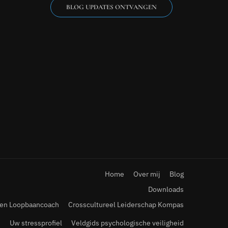
BLOG UPDATES ONTVANGEN
Home
Over mij
Blog
Downloads
gen Loopbaancoach
Crosscultureel Leiderschap Kompas
Uw stressprofiel
Veldgids psychologische veiligheid