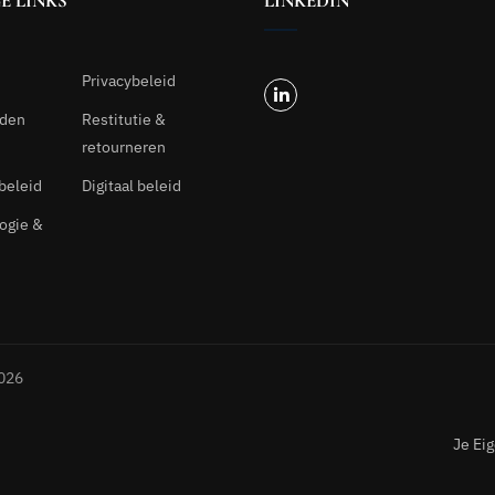
E LINKS
LINKEDIN
Privacybeleid
rden
Restitutie &
retourneren
beleid
Digitaal beleid
ogie &
2026
Je Ei