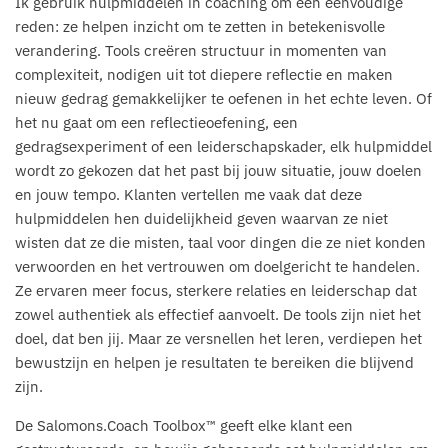
Ik gebruik hulpmiddelen in coaching om één eenvoudige
reden: ze helpen inzicht om te zetten in betekenisvolle
verandering. Tools creëren structuur in momenten van
complexiteit, nodigen uit tot diepere reflectie en maken
nieuw gedrag gemakkelijker te oefenen in het echte leven. Of
het nu gaat om een reflectieoefening, een
gedragsexperiment of een leiderschapskader, elk hulpmiddel
wordt zo gekozen dat het past bij jouw situatie, jouw doelen
en jouw tempo. Klanten vertellen me vaak dat deze
hulpmiddelen hen duidelijkheid geven waarvan ze niet
wisten dat ze die misten, taal voor dingen die ze niet konden
verwoorden en het vertrouwen om doelgericht te handelen.
Ze ervaren meer focus, sterkere relaties en leiderschap dat
zowel authentiek als effectief aanvoelt. De tools zijn niet het
doel, dat ben jij. Maar ze versnellen het leren, verdiepen het
bewustzijn en helpen je resultaten te bereiken die blijvend
zijn.
De Salomons.Coach Toolbox™ geeft elke klant een