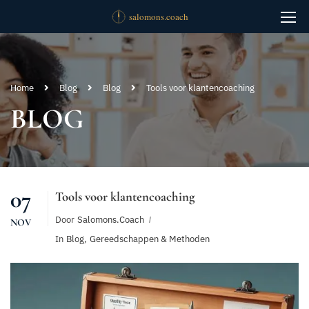
Home
Blog
Blog
Tools voor klantencoaching
BLOG
07
Tools voor klantencoaching
Door
Salomons.coach
NOV
In
Blog
,
Gereedschappen & Methoden