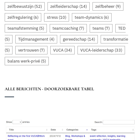
zelfbewustzijn
(52)
zelfleiderschap
(14)
zelfbeheer
(9)
zelfregulering
(6)
stress
(10)
team-dynamics
(6)
teamafstemming
(5)
teamcoaching
(7)
teams
(7)
TED
(5)
Tijdmanagement
(4)
gereedschap
(14)
transformatie
(5)
vertrouwen
(7)
VUCA
(34)
VUCA-leiderschap
(33)
balans werk-privé
(5)
ALLE BERICHTEN - DOORZOEKBARE TABEL