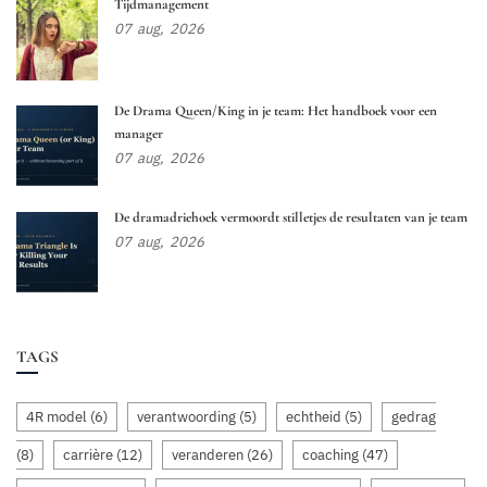
Tijdmanagement
07
aug,
2026
De Drama Queen/King in je team: Het handboek voor een
manager
07
aug,
2026
De dramadriehoek vermoordt stilletjes de resultaten van je team
07
aug,
2026
TAGS
4R model
(6)
verantwoording
(5)
echtheid
(5)
gedrag
(8)
carrière
(12)
veranderen
(26)
coaching
(47)