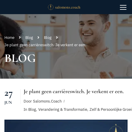
Home
Blog
Blog
Je plant geen carrièreswitch. Je verkent er een.
BLOG
27
Je plant geen carrièreswitch. Je verkent er een.
Door
Salomons.coach
JUN
In
Blog
,
Verandering & Transformatie
,
Zelf & Persoonlijke Groei