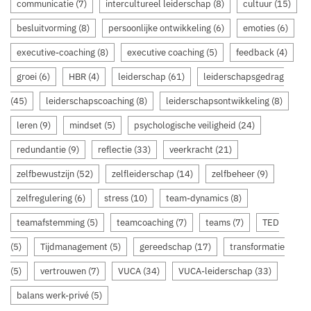
communicatie
(7)
intercultureel leiderschap
(8)
cultuur
(15)
besluitvorming
(8)
persoonlijke ontwikkeling
(6)
emoties
(6)
executive-coaching
(8)
executive coaching
(5)
feedback
(4)
groei
(6)
HBR
(4)
leiderschap
(61)
leiderschapsgedrag
(45)
leiderschapscoaching
(8)
leiderschapsontwikkeling
(8)
leren
(9)
mindset
(5)
psychologische veiligheid
(24)
redundantie
(9)
reflectie
(33)
veerkracht
(21)
zelfbewustzijn
(52)
zelfleiderschap
(14)
zelfbeheer
(9)
zelfregulering
(6)
stress
(10)
team-dynamics
(8)
teamafstemming
(5)
teamcoaching
(7)
teams
(7)
TED
(5)
Tijdmanagement
(5)
gereedschap
(17)
transformatie
(5)
vertrouwen
(7)
VUCA
(34)
VUCA-leiderschap
(33)
balans werk-privé
(5)