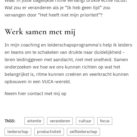
Waar in jouw dagelijkse ritme vervangt drukte echte focus?
Wat zou er veranderen als je “Ik heb geen tijd” zou
vervangen door “Het heeft niet mijn prioriteit”?
Werk samen met mij
In mijn coaching en leiderschapsprogramma's help ik leiders
en teams om te schakelen van drukte naar duidelijkheid -
leren leidinggeven met aandacht, niet met snelheid. Samen
onderzoeken we hoe we ons kunnen richten op wat het
belangrijkst is, ritme kunnen creëren en veerkracht kunnen
opbouwen in een VUCA-wereld.
Neem hier contact met mij op
TAGS:
attentie
veranderen
cultuur
focus
leiderschap
productiviteit
zelfleiderschap