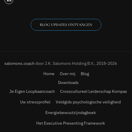
BLOG UPDATES ONTVANGEN
salomons.coach
door J.K. Salomons Holding B.V., 2018-2026
Home
Over mij
Blog
Downloads
Je Eigen Loopbaancoach
Crosscultureel Leiderschap Kompas
Uw stressprofiel
Veldgids psychologische veiligheid
Energiebewustzijndagboek
Het Executive Presenting Framework