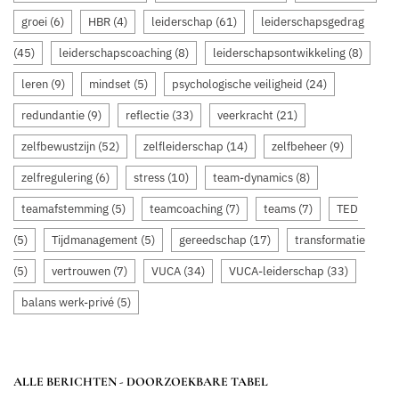
groei
(6)
HBR
(4)
leiderschap
(61)
leiderschapsgedrag
(45)
leiderschapscoaching
(8)
leiderschapsontwikkeling
(8)
leren
(9)
mindset
(5)
psychologische veiligheid
(24)
redundantie
(9)
reflectie
(33)
veerkracht
(21)
zelfbewustzijn
(52)
zelfleiderschap
(14)
zelfbeheer
(9)
zelfregulering
(6)
stress
(10)
team-dynamics
(8)
teamafstemming
(5)
teamcoaching
(7)
teams
(7)
TED
(5)
Tijdmanagement
(5)
gereedschap
(17)
transformatie
(5)
vertrouwen
(7)
VUCA
(34)
VUCA-leiderschap
(33)
balans werk-privé
(5)
ALLE BERICHTEN - DOORZOEKBARE TABEL