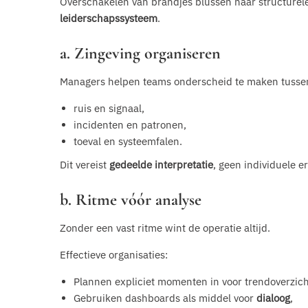
Overschakelen van brandjes blussen naar structurel
leiderschapssysteem
.
a. Zingeving organiseren
Managers helpen teams onderscheid te maken tusse
ruis en signaal,
incidenten en patronen,
toeval en systeemfalen.
Dit vereist
gedeelde interpretatie
, geen individuele er
b. Ritme vóór analyse
Zonder een vast ritme wint de operatie altijd.
Effectieve organisaties:
Plannen expliciet momenten in voor trendoverzich
Gebruiken dashboards als middel voor
dialoog
,