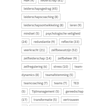
HBR
(4)
leiderschap
(61)
leiderschapsgedrag
(45)
leiderschapscoaching
(8)
leiderschapsontwikkeling
(8)
leren
(9)
mindset
(5)
psychologische veiligheid
(24)
redundantie
(9)
reflectie
(33)
veerkracht
(21)
zelfbewustzijn
(52)
zelfleiderschap
(14)
zelfbeheer
(9)
zelfregulering
(6)
stress
(10)
team-
dynamics
(8)
teamafstemming
(5)
teamcoaching
(7)
teams
(7)
TED
(5)
Tijdmanagement
(5)
gereedschap
(17)
transformatie
(5)
vertrouwen