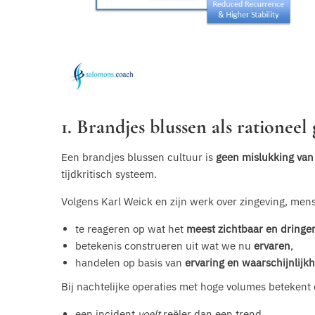
1. Brandjes blussen als rationee
Een brandjes blussen cultuur is
geen mislukking va
tijdkritisch systeem.
Volgens Karl Weick en zijn werk over zingeving, me
te reageren op wat het
meest zichtbaar en dringen
betekenis construeren uit wat we nu
ervaren
,
handelen op basis van
ervaring en waarschijnlijk
Bij nachtelijke operaties met hoge volumes betekent d
een incident
voelt
reëler dan een trend,