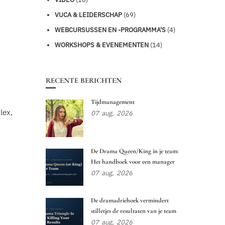
VUCA & LEIDERSCHAP
(69)
WEBCURSUSSEN EN -PROGRAMMA'S
(4)
WORKSHOPS & EVENEMENTEN
(14)
RECENTE BERICHTEN
Tijdmanagement
lex,
07
aug,
2026
De Drama Queen/King in je team:
Het handboek voor een manager
07
aug,
2026
De dramadriehoek vermindert
stilletjes de resultaten van je team
07
aug,
2026