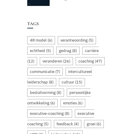
TAGS
4R model
(6)
verantwoording
(5)
echtheid
(5)
gedrag
(8)
carrière
(12)
veranderen
(26)
coaching
(47)
communicatie
(7)
intercultureel
leiderschap
(8)
cultuur
(15)
besluitvorming
(8)
persoonlijke
ontwikkeling
(6)
emoties
(6)
executive-coaching
(8)
executive
coaching
(5)
feedback
(4)
groei
(6)