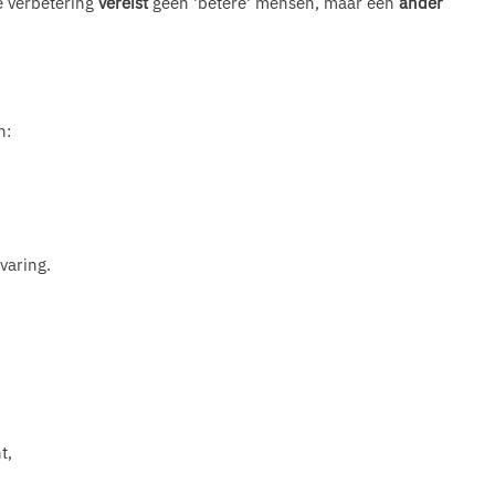
e verbetering
vereist
geen 'betere' mensen, maar een
ander
n:
varing.
t,