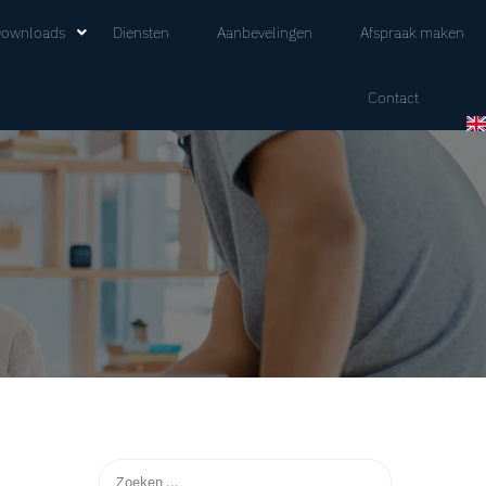
ownloads
Diensten
Aanbevelingen
Afspraak maken
Contact