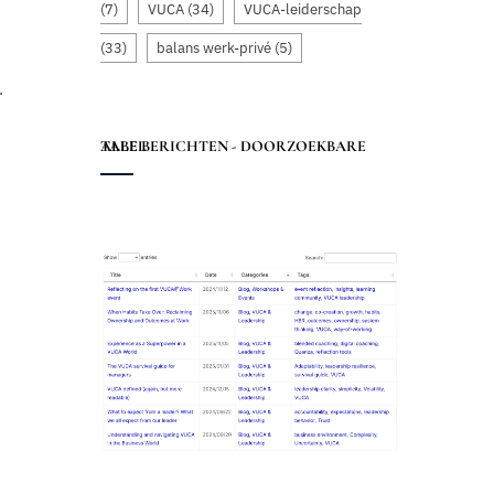
(7)
VUCA
(34)
VUCA-leiderschap
(33)
balans werk-privé
(5)
.
ALLE BERICHTEN - DOORZOEKBARE TABEL