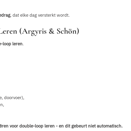
edrag
, dat elke dag versterkt wordt.
 Leren (Argyris & Schön)
e-loop leren
.
e, doorvoer),
en,
eëren voor double-loop leren - en dit gebeurt niet automatisch.