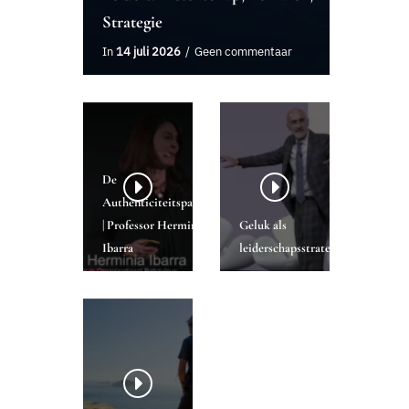
Strategie
In
14 juli 2026
Geen commentaar
De
Authenticiteitsparadox
| Professor Herminia
Geluk als
Ibarra
leiderschapsstrategie