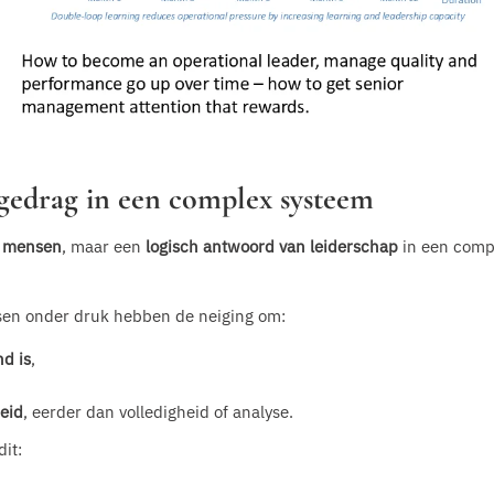
l gedrag in een complex systeem
n mensen
, maar een
logisch antwoord van leiderschap
in een comp
nsen onder druk hebben de neiging om:
d is
,
heid
, eerder dan volledigheid of analyse.
it: