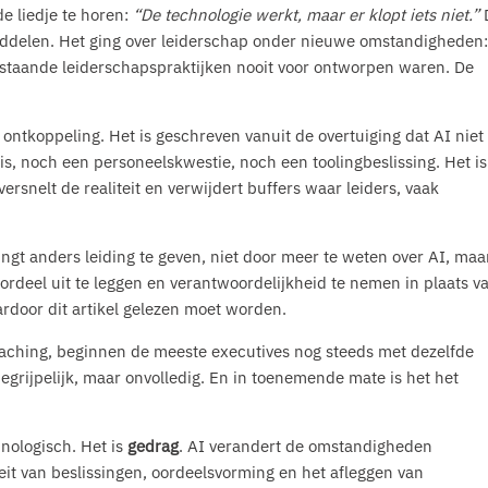
e liedje te horen:
“De technologie werkt, maar er klopt iets niet.”
middelen. Het ging over leiderschap onder nieuwe omstandigheden:
estaande leiderschapspraktijken nooit voor ontworpen waren. De
e ontkoppeling. Het is geschreven vanuit de overtuiging dat AI niet 
 is, noch een personeelskwestie, noch een toolingbeslissing. Het is
rsnelt de realiteit en verwijdert buffers waar leiders, vaak
ingt anders leiding te geven, niet door meer te weten over AI, maa
oordeel uit te leggen en verantwoordelijkheid te nemen in plaats v
aardoor dit artikel gelezen moet worden.
coaching, beginnen de meeste executives nog steeds met dezelfde
egrijpelijk, maar onvolledig. En in toenemende mate is het het
hnologisch. Het is
gedrag
. AI verandert de omstandigheden
it van beslissingen, oordeelsvorming en het afleggen van