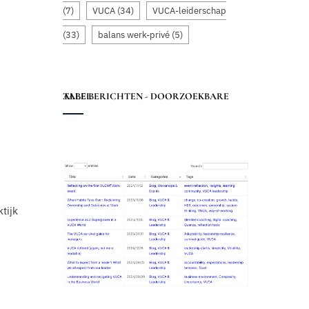
(7)
VUCA
(34)
VUCA-leiderschap
(33)
balans werk-privé
(5)
ALLE BERICHTEN - DOORZOEKBARE TABEL
tijk