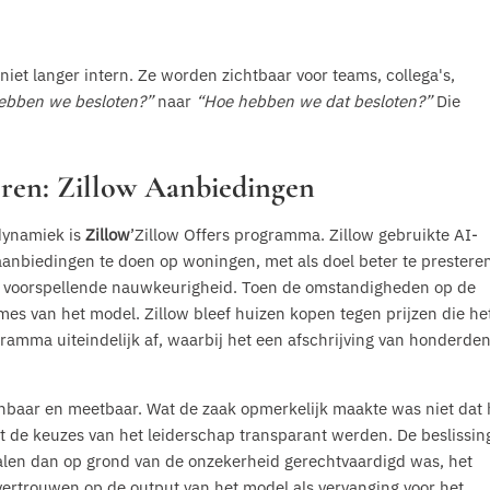
et langer intern. Ze worden zichtbaar voor teams, collega's,
ebben we besloten?”
naar
“Hoe hebben we dat besloten?”
Die
reren: Zillow Aanbiedingen
sdynamiek is
Zillow
’Zillow Offers programma. Zillow gebruikte AI-
aanbiedingen te doen op woningen, met als doel beter te prestere
en voorspellende nauwkeurigheid. Toen de omstandigheden op de
s van het model. Zillow bleef huizen kopen tegen prijzen die he
ramma uiteindelijk af, waarbij het een afschrijving van honderde
nbaar en meetbaar. Wat de zaak opmerkelijk maakte was niet dat 
t de keuzes van het leiderschap transparant werden. De beslissin
halen dan op grond van de onzekerheid gerechtvaardigd was, het
 vertrouwen op de output van het model als vervanging voor het