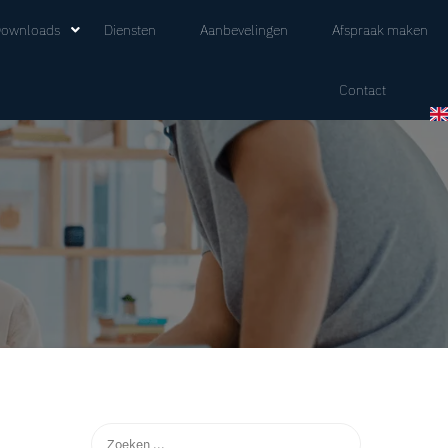
ownloads
Diensten
Aanbevelingen
Afspraak maken
Contact