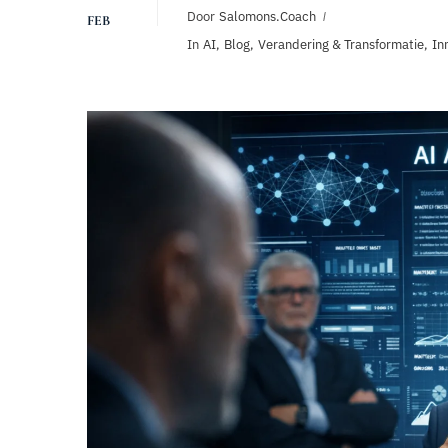
Door
Salomons.coach
FEB
In
AI
,
Blog
,
Verandering & Transformatie
,
In