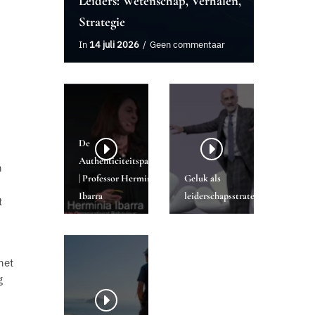
Leiders: Wetenschap, Verhalen,
Strategie
In
14 juli 2026
Geen commentaar
De
Authenticiteitsparadox
n
| Professor Herminia
Geluk als
Ibarra
leiderschapsstrategie
t
n
het
g