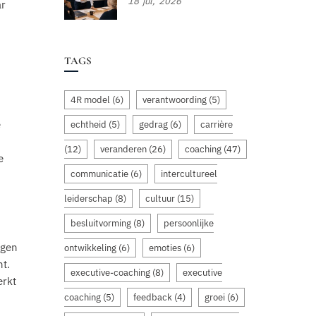
18
jul,
2026
ar
TAGS
4R model
(6)
verantwoording
(5)
e
echtheid
(5)
gedrag
(6)
carrière
(12)
veranderen
(26)
coaching
(47)
e
communicatie
(6)
intercultureel
leiderschap
(8)
cultuur
(15)
besluitvorming
(8)
persoonlijke
ngen
ontwikkeling
(6)
emoties
(6)
t.
executive-coaching
(8)
executive
erkt
coaching
(5)
feedback
(4)
groei
(6)