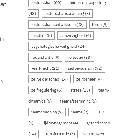
leiderschap
(60)
leiderschapsgedrag
Dat
(43)
leiderschapscoaching
(8)
leiderschapsontwikkeling
(8)
leren
(9)
mindset
(5)
aanwezigheid
(4)
in
psychologische veiligheid
(24)
redundantie
(9)
reflectie
(33)
veerkracht
(21)
zelfbewustzijn
(52)
r
zelfleiderschap
(14)
zelfbeheer
(9)
an
zelfregulering
(6)
stress
(10)
team-
dynamics
(6)
teamafstemming
(5)
teamcoaching
(7)
teams
(7)
TED
(5)
Tijdmanagement
(4)
gereedschap
(14)
transformatie
(5)
vertrouwen