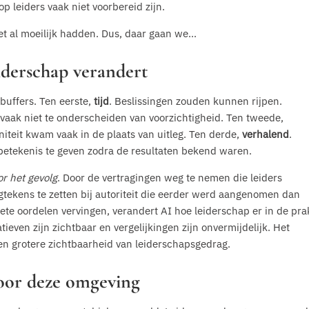
leiders vaak niet voorbereid zijn.
et al moeilijk hadden. Dus, daar gaan we...
derschap verandert
buffers. Ten eerste,
tijd
. Beslissingen zouden kunnen rijpen.
ak niet te onderscheiden van voorzichtigheid. Ten tweede,
ënniteit kwam vaak in de plaats van uitleg. Ten derde,
verhalend
.
betekenis te geven zodra de resultaten bekend waren.
or het gevolg
. Door de vertragingen weg te nemen die leiders
tekens te zetten bij autoriteit die eerder werd aangenomen dan
ete oordelen vervingen, verandert AI hoe leiderschap er in de prak
ieven zijn zichtbaar en vergelijkingen zijn onvermijdelijk. Het
een grotere zichtbaarheid van leiderschapsgedrag.
voor deze omgeving