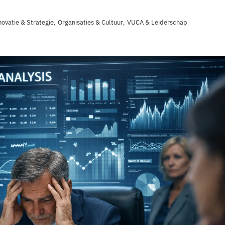
novatie & Strategie
,
Organisaties & Cultuur
,
VUCA & Leiderschap