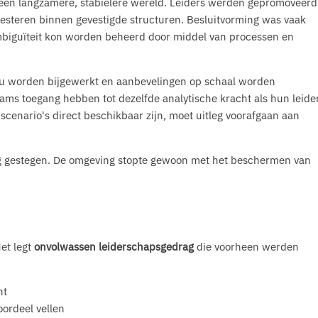
een langzamere, stabielere wereld. Leiders werden gepromoveerd
esteren binnen gevestigde structuren. Besluitvorming was vaak
mbiguïteit kon worden beheerd door middel van processen en
inu worden bijgewerkt en aanbevelingen op schaal worden
ams toegang hebben tot dezelfde analytische kracht als hun leide
 scenario's direct beschikbaar zijn, moet uitleg voorafgaan aan
ing gestegen. De omgeving stopte gewoon met het beschermen van
Het legt
onvolwassen leiderschapsgedrag
die voorheen werden
nt
oordeel vellen