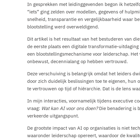
In gesprekken met leidinggevenden begon ik hetzelfd
“iets” ging zelden over modellen, gegevens of hulp
snelheid, transparantie en vergelijkbaarheid waar b
blootstelling werd overweldigend.
Dit artikel is het resultaat van het bestuderen van di
de eerste plaats een digitale transformatie-uitdaging
een blootstellingsmechanisme voor leiderschap. Het ve
onbewust, decennialang op hebben vertrouwd.
Deze verschuiving is belangrijk omdat het leiders dw
door zich duidelijk beslissingen toe te eigenen, hun 
te vertrouwen op tijd of hiërarchie. Dat is de lens w
In mijn interacties, voornamelijk tijdens executive 
vraag:
Wat kan AI voor ons doen?
Die benadering is b
verkeerde uitgangspunt.
De grootste impact van AI op organisaties is niet tec
waaronder leiderschap opereert, waardoor de kwalite