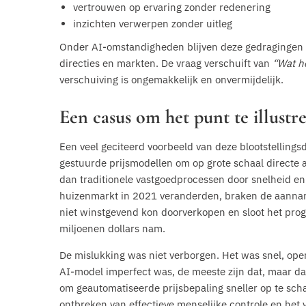
vertrouwen op ervaring zonder redenering
inzichten verwerpen zonder uitleg
Onder AI-omstandigheden blijven deze gedragingen ni
directies en markten. De vraag verschuift van
“Wat h
verschuiving is ongemakkelijk en onvermijdelijk.
Een casus om het punt te illust
Een veel geciteerd voorbeeld van deze blootstelling
gestuurde prijsmodellen om op grote schaal directe 
dan traditionele vastgoedprocessen door snelheid 
huizenmarkt in 2021 veranderden, braken de aanname
niet winstgevend kon doorverkopen en sloot het prog
miljoenen dollars nam.
De mislukking was niet verborgen. Het was snel, ope
AI-model imperfect was, de meeste zijn dat, maar da
om geautomatiseerde prijsbepaling sneller op te sc
ontbreken van effectieve menselijke controle en het