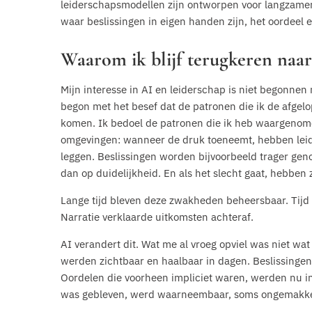
leiderschapsmodellen zijn ontworpen voor langzamere
waar beslissingen in eigen handen zijn, het oordeel exp
Waarom ik blijf terugkeren naar
Mijn interesse in AI en leiderschap is niet begonnen 
begon met het besef dat de patronen die ik de afgelo
komen. Ik bedoel de patronen die ik heb waargenome
omgevingen: wanneer de druk toeneemt, hebben lei
leggen. Beslissingen worden bijvoorbeeld trager gen
dan op duidelijkheid. En als het slecht gaat, hebbe
Lange tijd bleven deze zwakheden beheersbaar. Tijd a
Narratie verklaarde uitkomsten achteraf.
AI verandert dit. Wat me al vroeg opviel was niet w
werden zichtbaar en haalbaar in dagen. Beslissinge
Oordelen die voorheen impliciet waren, werden nu i
was gebleven, werd waarneembaar, soms ongemakkel