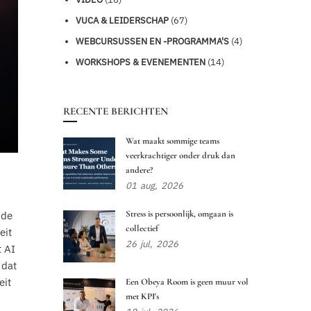
VUCA & LEIDERSCHAP
(67)
WEBCURSUSSEN EN -PROGRAMMA'S
(4)
WORKSHOPS & EVENEMENTEN
(14)
RECENTE BERICHTEN
Wat maakt sommige teams
veerkrachtiger onder druk dan
andere?
01
aug,
2026
Stress is persoonlijk, omgaan is
 de
collectief
eit
26
jul,
2026
t AI
 dat
eit
Een Obeya Room is geen muur vol
met KPI's