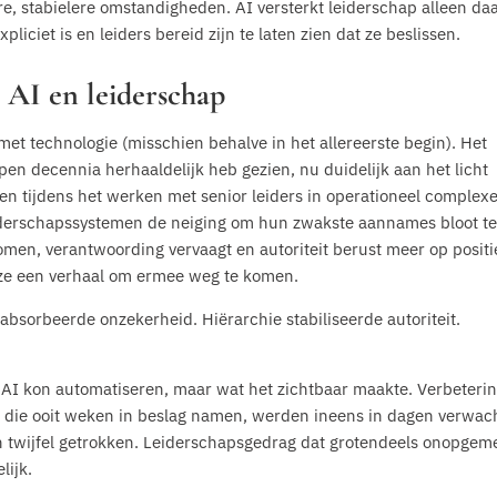
, stabielere omstandigheden. AI versterkt leiderschap alleen da
liciet is en leiders bereid zijn te laten zien dat ze beslissen.
 AI en leiderschap
met technologie (misschien behalve in het allereerste begin). Het
pen decennia herhaaldelijk heb gezien, nu duidelijk aan het licht
n tijdens het werken met senior leiders in operationeel complex
derschapssystemen de neiging om hun zwakste aannames bloot te
omen, verantwoording vervaagt en autoriteit berust meer op positi
n ze een verhaal om ermee weg te komen.
bsorbeerde onzekerheid. Hiërarchie stabiliseerde autoriteit.
at AI kon automatiseren, maar wat het zichtbaar maakte. Verbeteri
n die ooit weken in beslag namen, werden ineens in dagen verwach
n twijfel getrokken. Leiderschapsgedrag dat grotendeels onopgem
ijk.