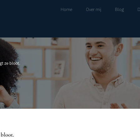
Home
Over mij
Blog
D
gt ze bloot.
 bloot.