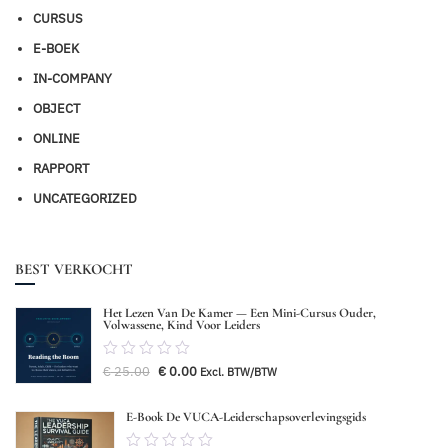
CURSUS
E-BOEK
IN-COMPANY
OBJECT
ONLINE
RAPPORT
UNCATEGORIZED
BEST VERKOCHT
Het Lezen Van De Kamer — Een Mini-Cursus Ouder,
Volwassene, Kind Voor Leiders
0.00
Oorspronkelijke
Huidige
€
25.00
€
0.00
Excl. BTW/BTW
van
prijs
prijs
was:
is:
5
€ 25.00.
€ 0.00.
E-Book De VUCA-Leiderschapsoverlevingsgids
0.00