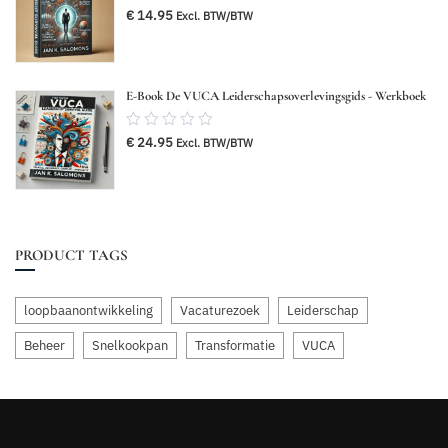
€
14.95
Excl. BTW/BTW
van
5
E-Book De VUCA Leiderschapsoverlevingsgids - Werkboek
0.00
€
24.95
Excl. BTW/BTW
van
5
PRODUCT TAGS
loopbaanontwikkeling
Vacaturezoek
Leiderschap
Beheer
Snelkookpan
Transformatie
VUCA