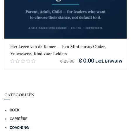
Het Lezen van de Kamer — Een Mini-cursus Ouder,
Volwassene, Kind voor Leiders
€
0.00
Oorspronkelijke
Huidige
€
25.00
0.00
Excl. BTW/BTW
prijs
prijs
van
was:
is:
5
€ 25.00.
€ 0.00.
Toevoegen aan winkelwagen
CATEGORIEËN
BOEK
CARRIÈRE
COACHING