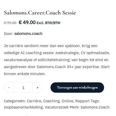
Salomons.Career.Coach Sessie
€
49.00
Oorspronkelijke
Huidige
€
99.00
Excl. BTW/BTW
prijs
prijs
Door:
salomons.coach
was:
is:
€ 99.00.
€ 49.00.
Je carrière verdient meer dan een sjabloon. Krijg een
volledige AI coaching sessie: zoekstrategie, CV optimalisatie,
vacatureanalyse of sollicitatietraining; van begin tot eind en
aangedreven door Salomons.Coach 35+ jaar expertise. Start
binnen enkele minuten.
-
+
Toevoegen aan winkelwagen
Categorieën:
Carrière
,
Coaching
,
Online
,
Rapport
Tags:
loopbaanontwikkeling
,
Vacaturezoek
Merk:
Salomons.Coach