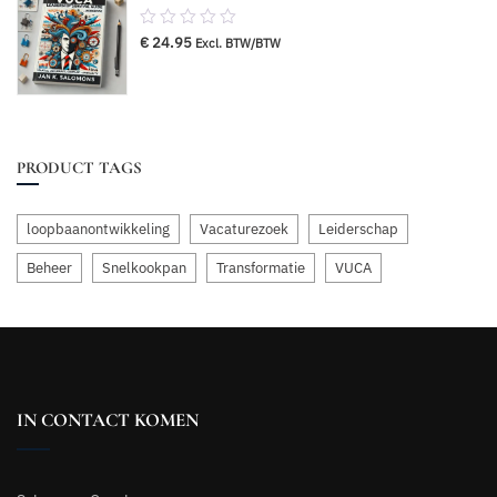
0.00
€
24.95
Excl. BTW/BTW
van
5
PRODUCT TAGS
loopbaanontwikkeling
Vacaturezoek
Leiderschap
Beheer
Snelkookpan
Transformatie
VUCA
IN CONTACT KOMEN