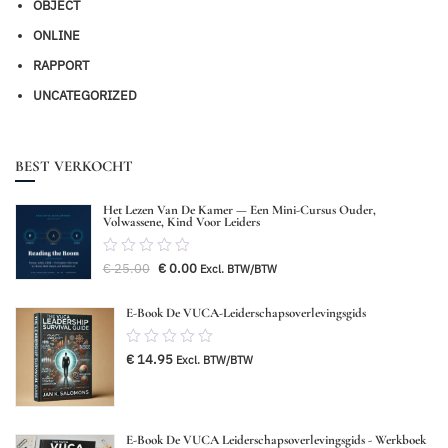
OBJECT
ONLINE
RAPPORT
UNCATEGORIZED
BEST VERKOCHT
Het Lezen Van De Kamer — Een Mini-Cursus Ouder,
Volwassene, Kind Voor Leiders
0.00
Oorspronkelijke
Huidige
€
25.00
€
0.00
Excl. BTW/BTW
van
prijs
prijs
was:
is:
5
€ 25.00.
€ 0.00.
E-Book De VUCA-Leiderschapsoverlevingsgids
0.00
€
14.95
Excl. BTW/BTW
van
5
E-Book De VUCA Leiderschapsoverlevingsgids - Werkboek