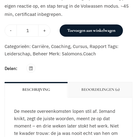
eigen reactie op, en stap terug in de Volwassen modus. ~45
min, certificaat inbegrepen.
-
+
Toevoegen aan winkelwagen
Categorieën:
Carrière
,
Coaching
,
Cursus
,
Rapport
Tags:
Leiderschap
,
Beheer
Merk:
Salomons.Coach
Delen:
BESCHRIJVING
BEOORDELINGEN (0)
De meeste overeenkomsten lopen stil af. Iemand
knikt, zegt de juiste woorden, meent ze op dat
moment – en drie weken later stokt het werk. Niet
te kwader trouw: de ja was nooit echt van hen om