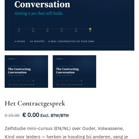
Het Contractgesprek
€
0.00
Oorspronkelijke
Huidige
€
25.00
Excl. BTW/BTW
prijs
prijs
Zelfstudie mini-cursus (EN/NL) over Ouder, Volwassene,
was:
is:
Kind voor leiders — herken je houding bij anderen, vang je
€ 25.00.
€ 0.00.