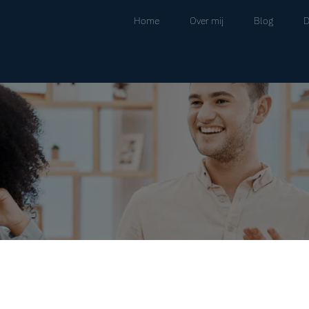
Home
Over mij
Blog
D