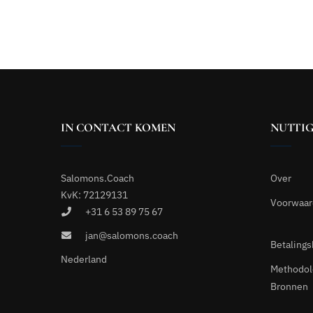
IN CONTACT KOMEN
NUTTIG
Salomons.Coach
Over
KvK: 72129131
Voorwaa
+31 6 53 89 75 67
jan@salomons.coach
Betalings
Nederland
Methodol
Bronnen