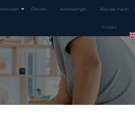
ownloads
Diensten
Aanbevelingen
Afspraak maken
Contact