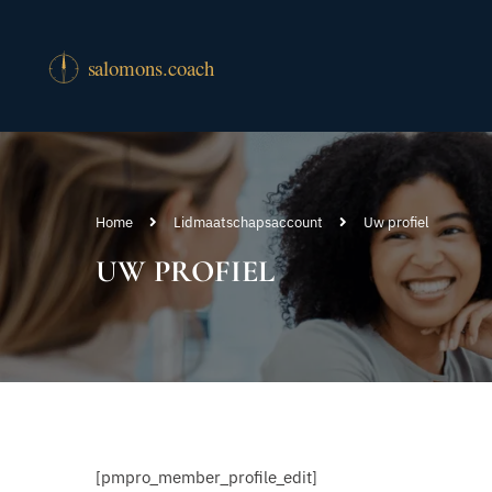
Home
Lidmaatschapsaccount
Uw profiel
UW PROFIEL
[pmpro_member_profile_edit]