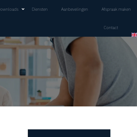
ownloads
Diensten
Aanbevelingen
Afspraak maken
Contact