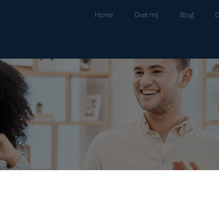
Home
Over mij
Blog
D