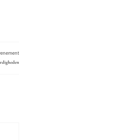
venement
rdigheden