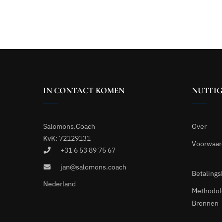
IN CONTACT KOMEN
NUTTIG
Salomons.Coach
Over
KvK: 72129131
Voorwaa
+31 6 53 89 75 67
jan@salomons.coach
Betalings
Nederland
Methodol
Bronnen