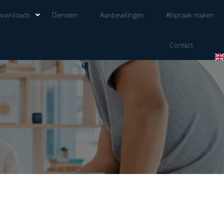
ownloads
Diensten
Aanbevelingen
Afspraak maken
Contact