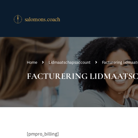
Home
Lidmaatschapsaccount
Facturering lidmaa
FACTURERING LIDMAATS
[pmpro_billing]