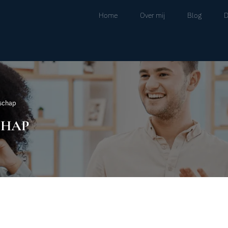
Home
Over mij
Blog
D
tschap
CHAP