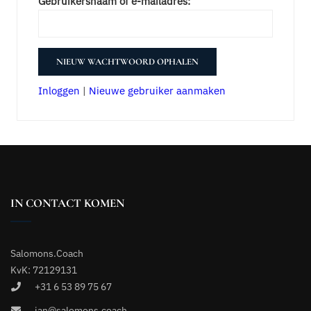
Gebruikersnaam of e-mailadres:
Inloggen
|
Nieuwe gebruiker aanmaken
IN CONTACT KOMEN
Salomons.Coach
KvK: 72129131
+31 6 53 89 75 67
jan@salomons.coach