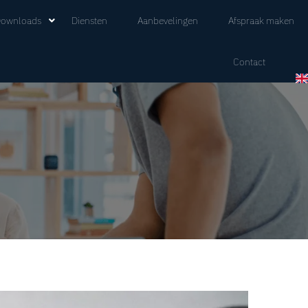
ownloads
Diensten
Aanbevelingen
Afspraak maken
Contact