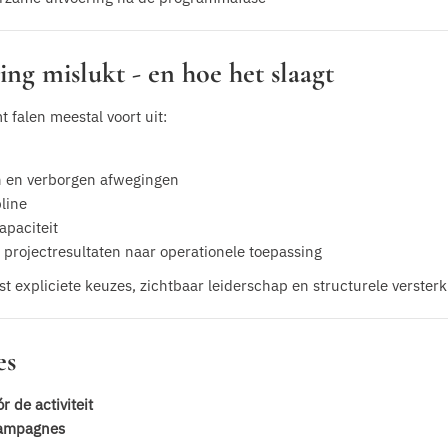
g mislukt - en hoe het slaagt
 falen meestal voort uit:
n en verborgen afwegingen
line
apaciteit
 projectresultaten naar operationele toepassing
ist expliciete keuzes, zichtbaar leiderschap en structurele verste
es
r de activiteit
campagnes