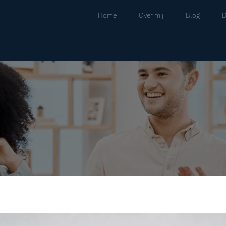
Home
Over mij
Blog
D