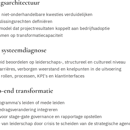
gsarchitectuur
n niet-onderhandelbare kwesties verduidelijken
lissingsrechten definiëren
model dat projectresultaten koppelt aan bedrijfsadoptie
emmen op transformatiecapaciteit
n systeemdiagnose
id beoordelen op leiderschaps-, structureel en cultureel niveau
barrières, verborgen weerstand en knelpunten in de uitvoering
rollen, processen, KPI's en klantinterfaces
o-end transformatie
ogramma's leiden of mede leiden
 gedragsverandering integreren
 voor stage-gate governance en rapportage opstellen
an leiderschap door crisis te scheiden van de strategische agen