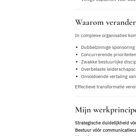
Waarom veranderin
In complexe organisaties komt
Dubbelzinnige sponsoring
Concurrerende prioriteite
Zwakke bestuurlijke discip
Overbelaste leiderschapsc
Onvoldoende vertaling van
Effectieve transformatie vere
Mijn werkprincip
Strategische duidelijkheid vóó
Bestuur vóór communicatie