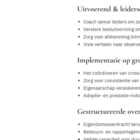
Uitvoerend & leider
Coach senior leiders om zi
Versterk besluitvorming o
Zorg voor afstemming bin
Visie vertalen naar obser
Implementatie op gro
Het coördineren van cross-
Zorg voor consistentie va
Eigenaarschap verankeren 
Adoptie- en prestatie-ind
Gestructureerde ove
Eigendomsoverdracht terug
Bestuurs- en rapportageme
Veilige capaciteit voor d