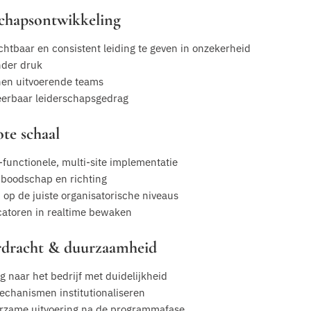
schapsontwikkeling
chtbaar en consistent leiding te geven in onzekerheid
nder druk
nen uitvoerende teams
veerbaar leiderschapsgedrag
te schaal
functionele, multi-site implementatie
n boodschap en richting
op de juiste organisatorische niveaus
icatoren in realtime bewaken
rdracht & duurzaamheid
 naar het bedrijf met duidelijkheid
chanismen institutionaliseren
uurzame uitvoering na de programmafase