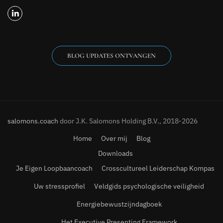
BLOG UPDATES ONTVANGEN
salomons.coach
door J.K. Salomons Holding B.V., 2018-2026
Home
Over mij
Blog
Downloads
Je Eigen Loopbaancoach
Crosscultureel Leiderschap Kompas
Uw stressprofiel
Veldgids psychologische veiligheid
Energiebewustzijndagboek
Het Executive Presenting Framework